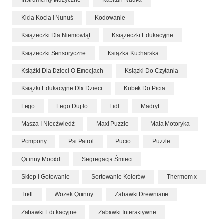
Kicia Kocia I Nunuś
Kodowanie
Książeczki Dla Niemowląt
Książeczki Edukacyjne
Książeczki Sensoryczne
Książka Kucharska
Książki Dla Dzieci O Emocjach
Książki Do Czytania
Książki Edukacyjne Dla Dzieci
Kubek Do Picia
Lego
Lego Duplo
Lidl
Madryt
Masza I Niedźwiedź
Maxi Puzzle
Mała Motoryka
Pompony
Psi Patrol
Pucio
Puzzle
Quinny Moodd
Segregacja Śmieci
Sklep I Gotowanie
Sortowanie Kolorów
Thermomix
Trefl
Wózek Quinny
Zabawki Drewniane
Zabawki Edukacyjne
Zabawki Interaktywne