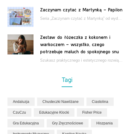
Zaczynam czytać z Martynką – Papilon
Seria „Zaczynam czytać z Martynką” od wydawnictwa Papilon to estetycznie wydane książki wspierające dzieci w…
Zestaw do łóżeczka z kokonem i
warkoczem – wszystko, czego
potrzebuje maluch do spokojnego snu
Szukasz praktycznego i estetycznego rozwiązania do łóżeczka niemowlęcia? Zestaw z kokonem i warkoczem zapewnia wygodę,…
Tagi
Andaluzja
Chusteczki Nawilżane
Ciastolina
CzuCzu
Edukacyjne Klocki
Fisher Price
Gra Edukacyjna
Gry Zręcznościowe
Hiszpania
Instrumenty Muzyczne
Kapitan Nauka