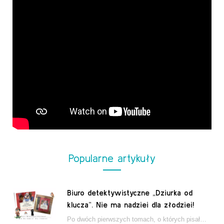
Popularne artykuły
Biuro detektywistyczne „Dziurka od
klucza”. Nie ma nadziei dla złodziei!
Po dwóch pierwszych tomach, o których pisałam tutaj, które wciągnęły nas w świat młodych detektywów…