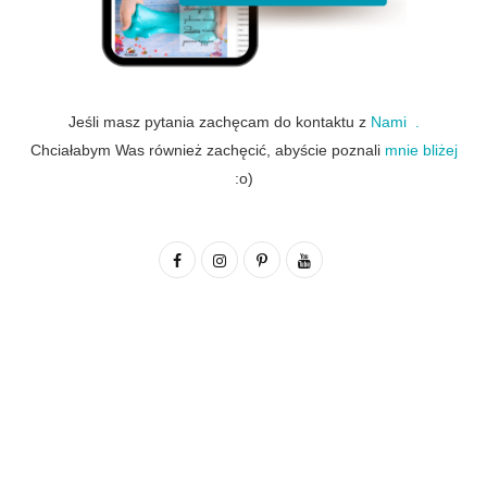
Jeśli masz pytania zachęcam do kontaktu z
Nami .
Chciałabym Was również zachęcić, abyście poznali
mnie bliżej
:o)
F
I
P
Y
a
n
i
o
c
s
n
u
e
t
t
T
b
a
e
u
o
g
r
b
o
r
e
e