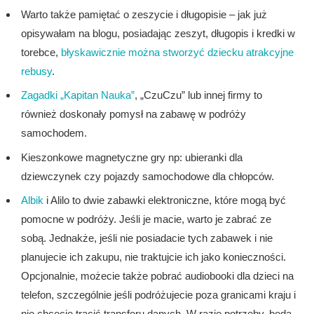
Warto także pamiętać o zeszycie i długopisie – jak już
opisywałam na blogu, posiadając zeszyt, długopis i kredki w
torebce,
błyskawicznie można stworzyć dziecku atrakcyjne
rebusy
.
Zagadki „Kapitan Nauka”
, „CzuCzu” lub innej firmy to
również doskonały pomysł na zabawę w podróży
samochodem.
Kieszonkowe magnetyczne gry np: ubieranki dla
dziewczynek czy pojazdy samochodowe dla chłopców.
Albik
i Alilo to dwie zabawki elektroniczne, które mogą być
pomocne w podróży. Jeśli je macie, warto je zabrać ze
sobą. Jednakże, jeśli nie posiadacie tych zabawek i nie
planujecie ich zakupu, nie traktujcie ich jako konieczności.
Opcjonalnie, możecie także pobrać audiobooki dla dzieci na
telefon, szczególnie jeśli podróżujecie poza granicami kraju i
nie chcecie tracić transferu danych. W razie potrzeby, będą