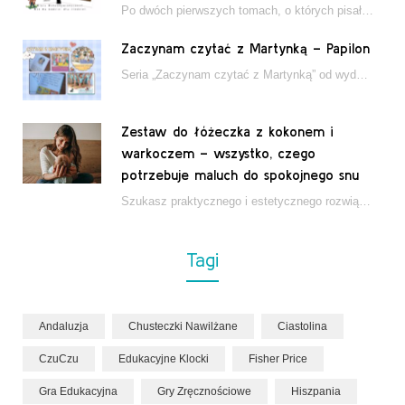
Po dwóch pierwszych tomach, o których pisałam tutaj, które wciągnęły nas w świat młodych detektywów…
Zaczynam czytać z Martynką – Papilon
Seria „Zaczynam czytać z Martynką” od wydawnictwa Papilon to estetycznie wydane książki wspierające dzieci w…
Zestaw do łóżeczka z kokonem i
warkoczem – wszystko, czego
potrzebuje maluch do spokojnego snu
Szukasz praktycznego i estetycznego rozwiązania do łóżeczka niemowlęcia? Zestaw z kokonem i warkoczem zapewnia wygodę,…
Tagi
Andaluzja
Chusteczki Nawilżane
Ciastolina
CzuCzu
Edukacyjne Klocki
Fisher Price
Gra Edukacyjna
Gry Zręcznościowe
Hiszpania