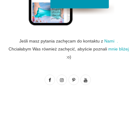
Jeśli masz pytania zachęcam do kontaktu z
Nami .
Chciałabym Was również zachęcić, abyście poznali
mnie bliżej
:o)
F
I
P
Y
a
n
i
o
c
s
n
u
e
t
t
T
b
a
e
u
o
g
r
b