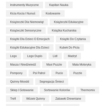
Instrumenty Muzyczne
Kapitan Nauka
Kicia Kocia I Nunuś
Kodowanie
Książeczki Dla Niemowląt
Książeczki Edukacyjne
Książeczki Sensoryczne
Książka Kucharska
Książki Dla Dzieci O Emocjach
Książki Do Czytania
Książki Edukacyjne Dla Dzieci
Kubek Do Picia
Lego
Lego Duplo
Lidl
Madryt
Masza I Niedźwiedź
Maxi Puzzle
Mała Motoryka
Pompony
Psi Patrol
Pucio
Puzzle
Quinny Moodd
Segregacja Śmieci
Sklep I Gotowanie
Sortowanie Kolorów
Thermomix
Trefl
Wózek Quinny
Zabawki Drewniane