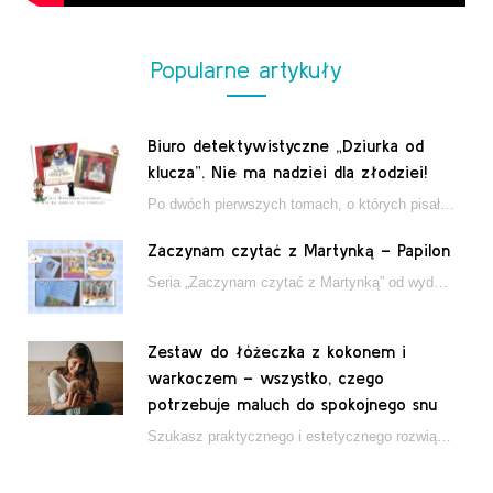
Popularne artykuły
Biuro detektywistyczne „Dziurka od
klucza”. Nie ma nadziei dla złodziei!
Po dwóch pierwszych tomach, o których pisałam tutaj, które wciągnęły nas w świat młodych detektywów…
Zaczynam czytać z Martynką – Papilon
Seria „Zaczynam czytać z Martynką” od wydawnictwa Papilon to estetycznie wydane książki wspierające dzieci w…
Zestaw do łóżeczka z kokonem i
warkoczem – wszystko, czego
potrzebuje maluch do spokojnego snu
Szukasz praktycznego i estetycznego rozwiązania do łóżeczka niemowlęcia? Zestaw z kokonem i warkoczem zapewnia wygodę,…