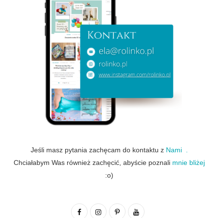
Jeśli masz pytania zachęcam do kontaktu z
Nami .
Chciałabym Was również zachęcić, abyście poznali
mnie bliżej
:o)
F
I
P
Y