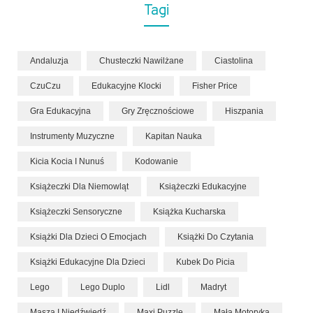
Tagi
Andaluzja
Chusteczki Nawilżane
Ciastolina
CzuCzu
Edukacyjne Klocki
Fisher Price
Gra Edukacyjna
Gry Zręcznościowe
Hiszpania
Instrumenty Muzyczne
Kapitan Nauka
Kicia Kocia I Nunuś
Kodowanie
Książeczki Dla Niemowląt
Książeczki Edukacyjne
Książeczki Sensoryczne
Książka Kucharska
Książki Dla Dzieci O Emocjach
Książki Do Czytania
Książki Edukacyjne Dla Dzieci
Kubek Do Picia
Lego
Lego Duplo
Lidl
Madryt
Masza I Niedźwiedź
Maxi Puzzle
Mała Motoryka