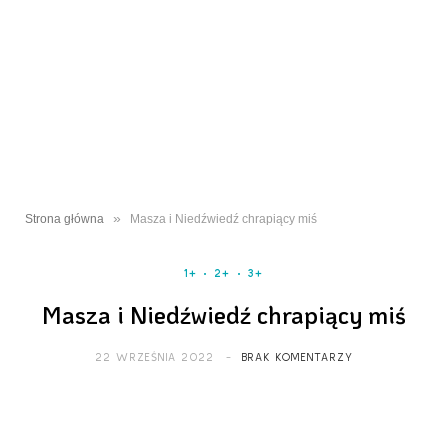
»
Strona główna
Masza i Niedźwiedź chrapiący miś
1+
2+
3+
Masza i Niedźwiedź chrapiący miś
22 WRZEŚNIA 2022
BRAK KOMENTARZY