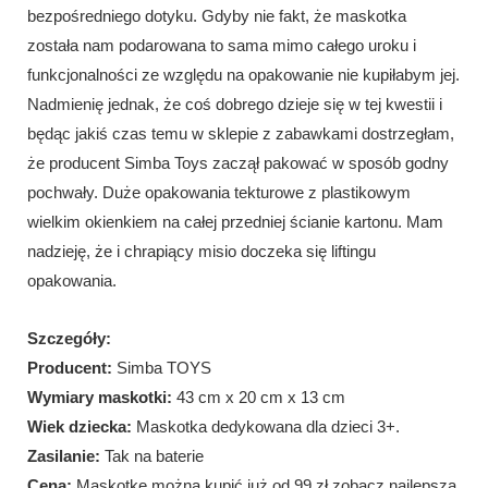
bezpośredniego dotyku. Gdyby nie fakt, że maskotka
została nam podarowana to sama mimo całego uroku i
funkcjonalności ze względu na opakowanie nie kupiłabym jej.
Nadmienię jednak, że coś dobrego dzieje się w tej kwestii i
będąc jakiś czas temu w sklepie z zabawkami dostrzegłam,
że producent Simba Toys zaczął pakować w sposób godny
pochwały. Duże opakowania tekturowe z plastikowym
wielkim okienkiem na całej przedniej ścianie kartonu. Mam
nadzieję, że i chrapiący misio doczeka się liftingu
opakowania.
Szczegóły:
Producent:
Simba TOYS
Wymiary maskotki:
43 cm x 20 cm x 13 cm
Wiek dziecka:
Maskotka dedykowana dla dzieci 3+.
Zasilanie:
Tak na baterie
Cena:
Maskotke można kupić już od 99 zł zobacz najlepszą