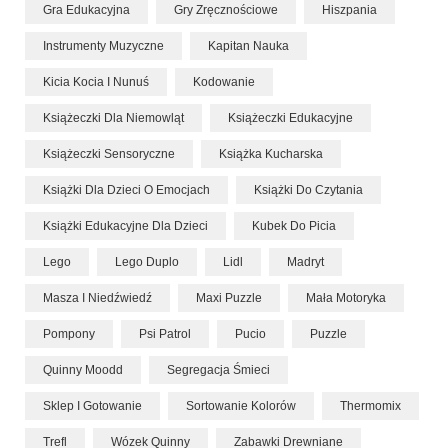
Gra Edukacyjna
Gry Zręcznościowe
Hiszpania
Instrumenty Muzyczne
Kapitan Nauka
Kicia Kocia I Nunuś
Kodowanie
Książeczki Dla Niemowląt
Książeczki Edukacyjne
Książeczki Sensoryczne
Książka Kucharska
Książki Dla Dzieci O Emocjach
Książki Do Czytania
Książki Edukacyjne Dla Dzieci
Kubek Do Picia
Lego
Lego Duplo
Lidl
Madryt
Masza I Niedźwiedź
Maxi Puzzle
Mała Motoryka
Pompony
Psi Patrol
Pucio
Puzzle
Quinny Moodd
Segregacja Śmieci
Sklep I Gotowanie
Sortowanie Kolorów
Thermomix
Trefl
Wózek Quinny
Zabawki Drewniane