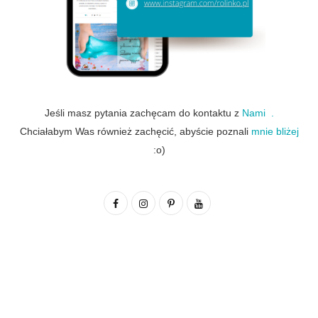
Jeśli masz pytania zachęcam do kontaktu z
Nami .
Chciałabym Was również zachęcić, abyście poznali
mnie bliżej
:o)
F
I
P
Y
a
n
i
o
c
s
n
u
e
t
t
T
b
a
e
u