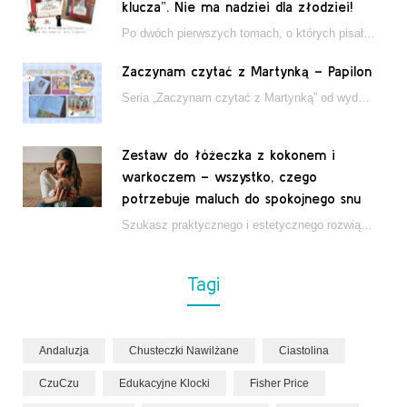
klucza”. Nie ma nadziei dla złodziei!
Po dwóch pierwszych tomach, o których pisałam tutaj, które wciągnęły nas w świat młodych detektywów…
Zaczynam czytać z Martynką – Papilon
Seria „Zaczynam czytać z Martynką” od wydawnictwa Papilon to estetycznie wydane książki wspierające dzieci w…
Zestaw do łóżeczka z kokonem i
warkoczem – wszystko, czego
potrzebuje maluch do spokojnego snu
Szukasz praktycznego i estetycznego rozwiązania do łóżeczka niemowlęcia? Zestaw z kokonem i warkoczem zapewnia wygodę,…
Tagi
Andaluzja
Chusteczki Nawilżane
Ciastolina
CzuCzu
Edukacyjne Klocki
Fisher Price