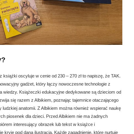
y?
 książki oscyluje w cenie od 230 – 270 zł to napiszę, że TAK.
nnowacyjny gadżet, który łączy nowoczesne technologie z
a wiedzy. Książeczki edukacyjne dedykowane są dzieciom od
zwija się razem z Albikiem, poznając tajemnice otaczającego
 ludzkiej anatomii. Z Albikiem można również wspierać naukę
ych piosenek dla dzieci. Przed Albikiem nie ma żadnych
iórem interesujący obrazek lub tekst w książce i
 kryje pod daną ilustracją. Każde zagadnienie, które nurtuje