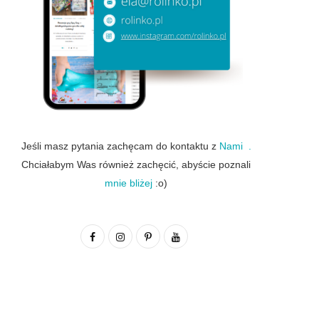
Jeśli masz pytania zachęcam do kontaktu z
Nami .
Chciałabym Was również zachęcić, abyście poznali
mnie bliżej
:o)
F
I
P
Y
a
n
i
o
c
s
n
u
e
t
t
T