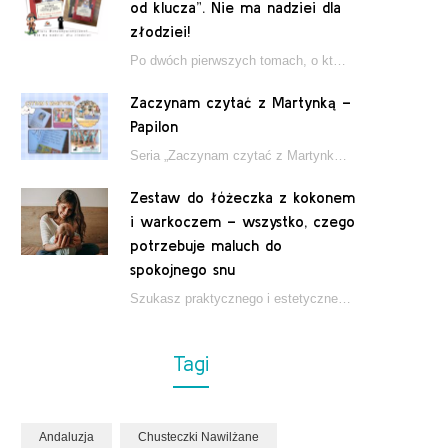
od klucza”. Nie ma nadziei dla
złodziei!
Po dwóch pierwszych tomach, o których pisałam tutaj, które wciągnęły nas w świat młodych detektywów…
Zaczynam czytać z Martynką –
Papilon
Seria „Zaczynam czytać z Martynką” od wydawnictwa Papilon to estetycznie wydane książki wspierające dzieci w…
Zestaw do łóżeczka z kokonem
i warkoczem – wszystko, czego
potrzebuje maluch do
spokojnego snu
Szukasz praktycznego i estetycznego rozwiązania do łóżeczka niemowlęcia? Zestaw z kokonem i warkoczem zapewnia wygodę,…
Tagi
Andaluzja
Chusteczki Nawilżane