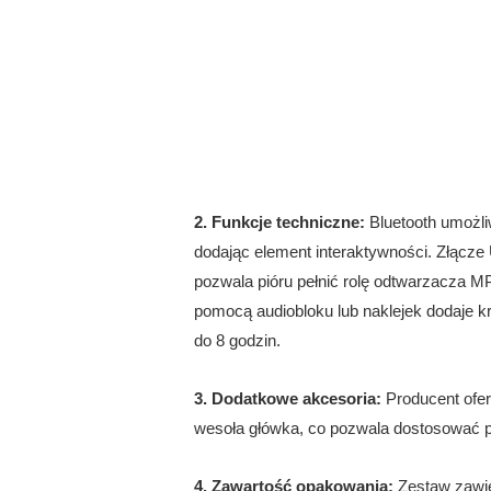
2. Funkcje techniczne:
Bluetooth umożli
dodając element interaktywności. Złącz
pozwala pióru pełnić rolę odtwarzacza 
pomocą audiobloku lub naklejek dodaje k
do 8 godzin.
3. Dodatkowe akcesoria:
Producent oferu
wesoła główka, co pozwala dostosować pi
4. Zawartość opakowania:
Zestaw zawie