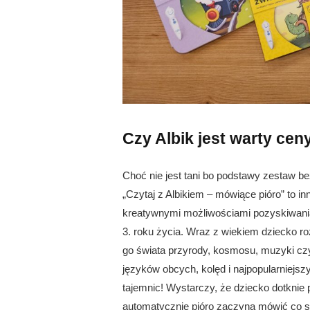
Czy Albik jest warty cen
Choć nie jest tani bo podstawy zestaw bez
„Czytaj z Albikiem – mówiące pióro” to i
kreatywnymi możliwościami pozyskiwani
3. roku życia. Wraz z wiekiem dziecko ro
go świata przyrody, kosmosu, muzyki czy
języków obcych, kolęd i najpopularniejsz
tajemnic! Wystarczy, że dziecko dotknie p
automatycznie pióro zaczyna mówić co się