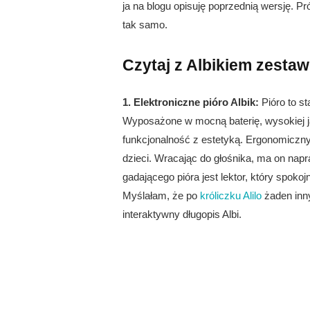
ja na blogu opisuję poprzednią wersję. P
tak samo.
Czytaj z Albikiem zest
1. Elektroniczne pióro Albik:
Pióro to s
Wyposażone w mocną baterię, wysokiej jak
funkcjonalność z estetyką. Ergonomiczny
dzieci. Wracając do głośnika, ma on na
gadającego pióra jest lektor, który spokoj
Myślałam, że po
króliczku Alilo
żaden inny
interaktywny długopis Albi.