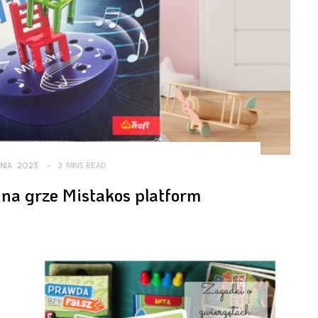
NIA 2025
3 MINS READ
 na grze Mistakos platform