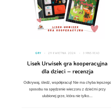
GRY
29 KWIETNIA 2024
3 MINS READ
Lisek Urwisek gra kooperacyjna
dla dzieci – recenzja
Odkrywaj, śledź, współpracuj! Nie ma chyba lepszeg
sposobu na spędzenie wieczoru z dziećmi przy
ulubionej grze, która nie tylko…