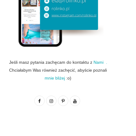
Jeśli masz pytania zachęcam do kontaktu z
Nami .
Chciałabym Was również zachęcić, abyście poznali
mnie bliżej
:o)
F
I
P
Y
a
n
i
o
c
s
n
u
e
t
t
T