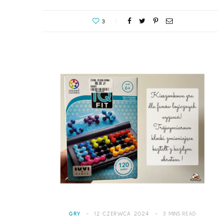
3
GRY
12 CZERWCA 2024
3 MINS READ