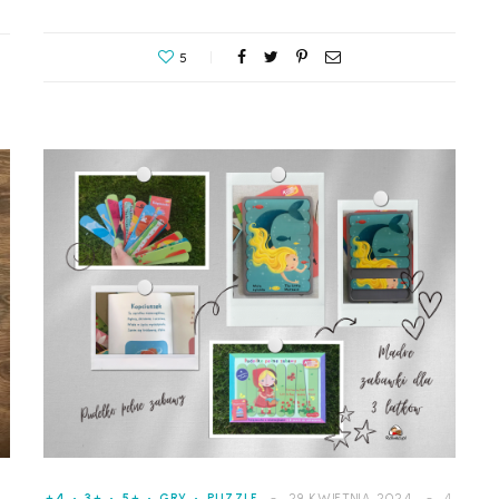
5
+4
3+
5+
GRY
PUZZLE
29 KWIETNIA 2024
4