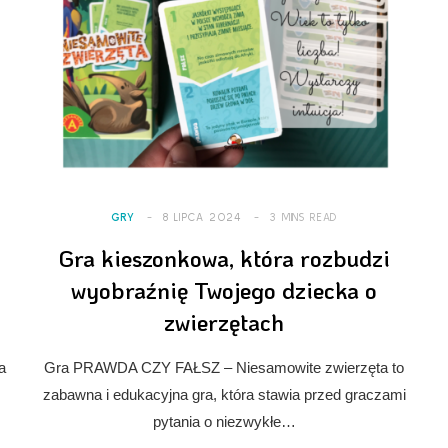
GRY
8 LIPCA 2024
3 MINS READ
Gra kieszonkowa, która rozbudzi
wyobraźnię Twojego dziecka o
zwierzętach
a
Gra PRAWDA CZY FAŁSZ – Niesamowite zwierzęta to
zabawna i edukacyjna gra, która stawia przed graczami
pytania o niezwykłe…