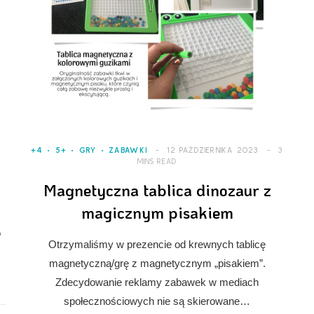
+4
5+
GRY
ZABAWKI
12 PAŹDZIERNIKA 2023
3
MINS READ
Magnetyczna tablica dinozaur z
magicznym pisakiem
o
Otrzymaliśmy w prezencie od krewnych tablicę
magnetyczną/grę z magnetycznym „pisakiem”.
Zdecydowanie reklamy zabawek w mediach
społecznościowych nie są skierowane…