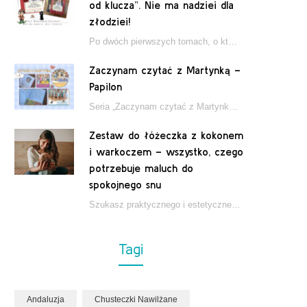
od klucza”. Nie ma nadziei dla
złodziei!
Po dwóch pierwszych tomach, o których pisałam tutaj, które wciągnęły nas w świat młodych detektywów…
Zaczynam czytać z Martynką –
Papilon
Seria „Zaczynam czytać z Martynką” od wydawnictwa Papilon to estetycznie wydane książki wspierające dzieci w…
Zestaw do łóżeczka z kokonem
i warkoczem – wszystko, czego
potrzebuje maluch do
spokojnego snu
Szukasz praktycznego i estetycznego rozwiązania do łóżeczka niemowlęcia? Zestaw z kokonem i warkoczem zapewnia wygodę,…
Tagi
Andaluzja
Chusteczki Nawilżane