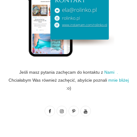
Jeśli masz pytania zachęcam do kontaktu z
Nami .
Chciałabym Was również zachęcić, abyście poznali
mnie bliżej
:o)
F
I
P
Y
a
n
i
o
c
s
n
u