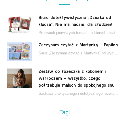
Biuro detektywistyczne „Dziurka od
klucza”. Nie ma nadziei dla złodziei!
Po dwóch pierwszych tomach, o których pisałam tutaj, które wciągnęły nas w świat młodych detektywów…
Zaczynam czytać z Martynką – Papilon
Seria „Zaczynam czytać z Martynką” od wydawnictwa Papilon to estetycznie wydane książki wspierające dzieci w…
Zestaw do łóżeczka z kokonem i
warkoczem – wszystko, czego
potrzebuje maluch do spokojnego snu
Szukasz praktycznego i estetycznego rozwiązania do łóżeczka niemowlęcia? Zestaw z kokonem i warkoczem zapewnia wygodę,…
Tagi