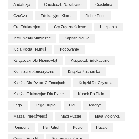
Andaluzja
Chusteczki Nawilżane
Ciastolina
CzuCzu
Edukacyjne Klocki
Fisher Price
Gra Edukacyjna
Gry Zręcznościowe
Hiszpania
Instrumenty Muzyczne
Kapitan Nauka
Kicia Kocia I Nunuś
Kodowanie
Książeczki Dla Niemowląt
Książeczki Edukacyjne
Książeczki Sensoryczne
Książka Kucharska
Książki Dla Dzieci O Emocjach
Książki Do Czytania
Książki Edukacyjne Dla Dzieci
Kubek Do Picia
Lego
Lego Duplo
Lidl
Madryt
Masza I Niedźwiedź
Maxi Puzzle
Mała Motoryka
Pompony
Psi Patrol
Pucio
Puzzle
Quinny Moodd
Segregacja Śmieci