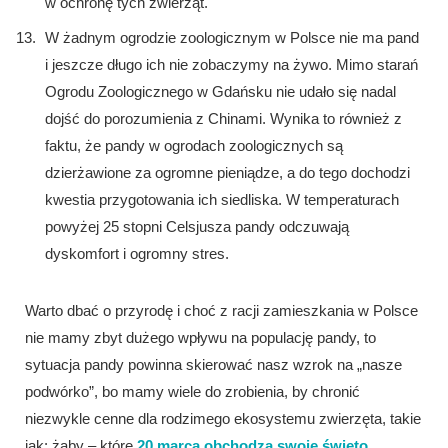
w ochronę tych zwierząt.
W żadnym ogrodzie zoologicznym w Polsce nie ma pand
i jeszcze długo ich nie zobaczymy na żywo. Mimo starań
Ogrodu Zoologicznego w Gdańsku nie udało się nadal
dojść do porozumienia z Chinami. Wynika to również z
faktu, że pandy w ogrodach zoologicznych są
dzierżawione za ogromne pieniądze, a do tego dochodzi
kwestia przygotowania ich siedliska. W temperaturach
powyżej 25 stopni Celsjusza pandy odczuwają
dyskomfort i ogromny stres.
Warto dbać o przyrodę i choć z racji zamieszkania w Polsce
nie mamy zbyt dużego wpływu na populację pandy, to
sytuacja pandy powinna skierować nasz wzrok na „nasze
podwórko”, bo mamy wiele do zrobienia, by chronić
niezwykle cenne dla rodzimego ekosystemu zwierzęta, takie
jak: żaby – które
20 marca obchodzą swoje święto