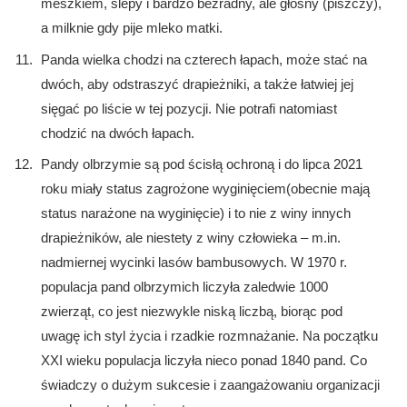
meszkiem, ślepy i bardzo bezradny, ale głośny (piszczy),
a milknie gdy pije mleko matki.
Panda wielka chodzi na czterech łapach, może stać na
dwóch, aby odstraszyć drapieżniki, a także łatwiej jej
sięgać po liście w tej pozycji. Nie potrafi natomiast
chodzić na dwóch łapach.
Pandy olbrzymie są pod ścisłą ochroną i do lipca 2021
roku miały status zagrożone wyginięciem(obecnie mają
status narażone na wyginięcie) i to nie z winy innych
drapieżników, ale niestety z winy człowieka – m.in.
nadmiernej wycinki lasów bambusowych. W 1970 r.
populacja pand olbrzymich liczyła zaledwie 1000
zwierząt, co jest niezwykle niską liczbą, biorąc pod
uwagę ich styl życia i rzadkie rozmnażanie. Na początku
XXI wieku populacja liczyła nieco ponad 1840 pand. Co
świadczy o dużym sukcesie i zaangażowaniu organizacji