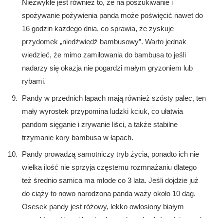
Niezwykłe jest również to, że na poszukiwanie i
spożywanie pożywienia panda może poświęcić nawet do
16 godzin każdego dnia, co sprawia, że zyskuje
przydomek „niedźwiedź bambusowy”. Warto jednak
wiedzieć, że mimo zamiłowania do bambusa to jeśli
nadarzy się okazja nie pogardzi małym gryzoniem lub
rybami.
Pandy w przednich łapach mają również szósty palec, ten
mały wyrostek przypomina ludzki kciuk, co ułatwia
pandom sięganie i zrywanie liści, a także stabilne
trzymanie kory bambusa w łapach.
Pandy prowadzą samotniczy tryb życia, ponadto ich nie
wielka ilość nie sprzyja częstemu rozmnażaniu dlatego
też średnio samica ma młode co 3 lata. Jeśli dojdzie już
do ciąży to nowo narodzona panda waży około 10 dag.
Osesek pandy jest różowy, lekko owłosiony białym