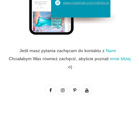
Jeśli masz pytania zachęcam do kontaktu z
Nami .
Chciałabym Was również zachęcić, abyście poznali
mnie bliżej
:o)
F
I
P
Y
a
n
i
o
c
s
n
u
e
t
t
T
b
a
e
u