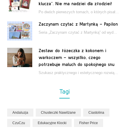
klucza”. Nie ma nadziei dla złodziei!
Po dwóch pierwszych tomach, o których pisałam tutaj, które wciągnęły nas w świat młodych detektywów…
Zaczynam czytać z Martynką – Papilon
Seria „Zaczynam czytać z Martynką” od wydawnictwa Papilon to estetycznie wydane książki wspierające dzieci w…
Zestaw do łóżeczka z kokonem i
warkoczem – wszystko, czego
potrzebuje maluch do spokojnego snu
Szukasz praktycznego i estetycznego rozwiązania do łóżeczka niemowlęcia? Zestaw z kokonem i warkoczem zapewnia wygodę,…
Tagi
Andaluzja
Chusteczki Nawilżane
Ciastolina
CzuCzu
Edukacyjne Klocki
Fisher Price