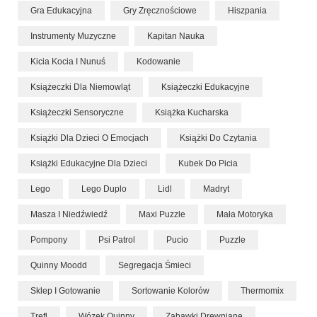
Gra Edukacyjna
Gry Zręcznościowe
Hiszpania
Instrumenty Muzyczne
Kapitan Nauka
Kicia Kocia I Nunuś
Kodowanie
Książeczki Dla Niemowląt
Książeczki Edukacyjne
Książeczki Sensoryczne
Książka Kucharska
Książki Dla Dzieci O Emocjach
Książki Do Czytania
Książki Edukacyjne Dla Dzieci
Kubek Do Picia
Lego
Lego Duplo
Lidl
Madryt
Masza I Niedźwiedź
Maxi Puzzle
Mała Motoryka
Pompony
Psi Patrol
Pucio
Puzzle
Quinny Moodd
Segregacja Śmieci
Sklep I Gotowanie
Sortowanie Kolorów
Thermomix
Trefl
Wózek Quinny
Zabawki Drewniane