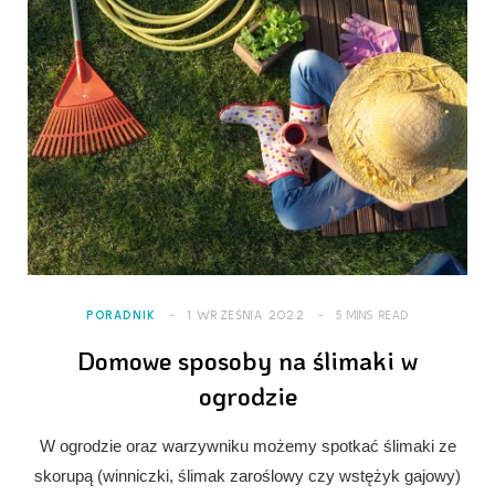
PORADNIK
1 WRZEŚNIA 2022
5 MINS READ
Domowe sposoby na ślimaki w
ogrodzie
W ogrodzie oraz warzywniku możemy spotkać ślimaki ze
skorupą (winniczki, ślimak zaroślowy czy wstężyk gajowy)