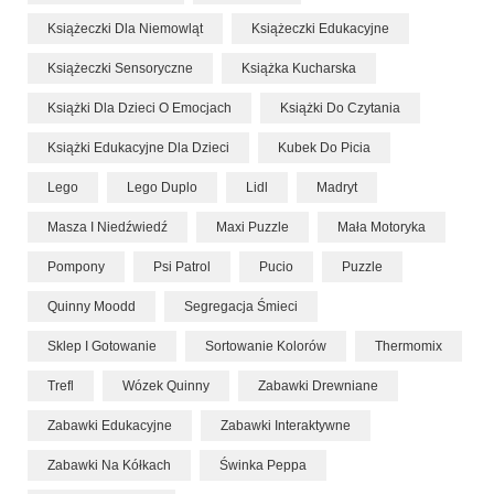
Książeczki Dla Niemowląt
Książeczki Edukacyjne
Książeczki Sensoryczne
Książka Kucharska
Książki Dla Dzieci O Emocjach
Książki Do Czytania
Książki Edukacyjne Dla Dzieci
Kubek Do Picia
Lego
Lego Duplo
Lidl
Madryt
Masza I Niedźwiedź
Maxi Puzzle
Mała Motoryka
Pompony
Psi Patrol
Pucio
Puzzle
Quinny Moodd
Segregacja Śmieci
Sklep I Gotowanie
Sortowanie Kolorów
Thermomix
Trefl
Wózek Quinny
Zabawki Drewniane
Zabawki Edukacyjne
Zabawki Interaktywne
Zabawki Na Kółkach
Świnka Peppa