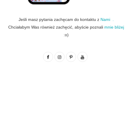
Jeśli masz pytania zachęcam do kontaktu z
Nami .
Chciałabym Was również zachęcić, abyście poznali
mnie bliżej
:o)
F
I
P
Y
a
n
i
o
c
s
n
u
e
t
t
T
b
a
e
u
o
g
r
b
o
r
e
e
k
a
s