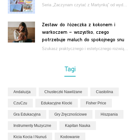
Seria „Zaczynam czytać z Martynką” od wydawnictwa Papilon to estetycznie wydane książki wspierające dzieci w…
Zestaw do łóżeczka z kokonem i
warkoczem – wszystko, czego
potrzebuje maluch do spokojnego snu
Szukasz praktycznego i estetycznego rozwiązania do łóżeczka niemowlęcia? Zestaw z kokonem i warkoczem zapewnia wygodę,…
Tagi
Andaluzja
Chusteczki Nawilżane
Ciastolina
CzuCzu
Edukacyjne Klocki
Fisher Price
Gra Edukacyjna
Gry Zręcznościowe
Hiszpania
Instrumenty Muzyczne
Kapitan Nauka
Kicia Kocia I Nunuś
Kodowanie