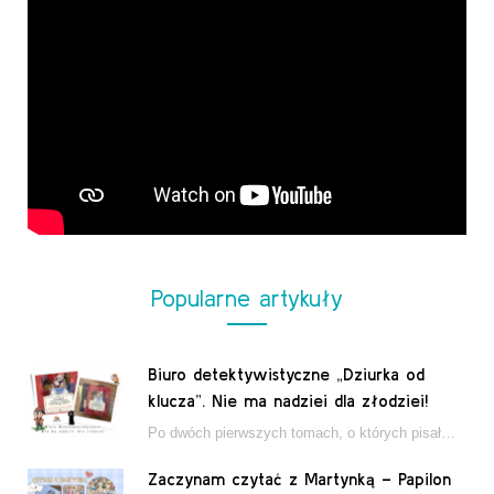
Popularne artykuły
Biuro detektywistyczne „Dziurka od
klucza”. Nie ma nadziei dla złodziei!
Po dwóch pierwszych tomach, o których pisałam tutaj, które wciągnęły nas w świat młodych detektywów…
Zaczynam czytać z Martynką – Papilon