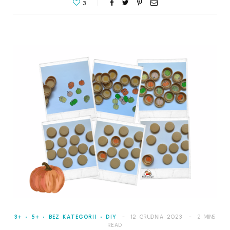
3
3+
5+
BEZ KATEGORII
DIY
12 GRUDNIA 2023
2 MINS
READ