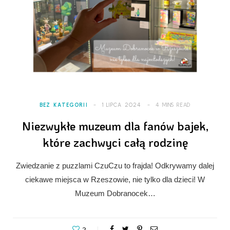
BEZ KATEGORII
1 LIPCA 2024
4 MINS READ
Niezwykłe muzeum dla fanów bajek,
które zachwyci całą rodzinę
Zwiedzanie z puzzlami CzuCzu to frajda! Odkrywamy dalej
ciekawe miejsca w Rzeszowie, nie tylko dla dzieci! W
Muzeum Dobranocek…
2