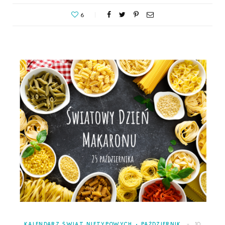
6
KALENDARZ ŚWIĄT NIETYPOWYCH
PAŹDZIERNIK
10