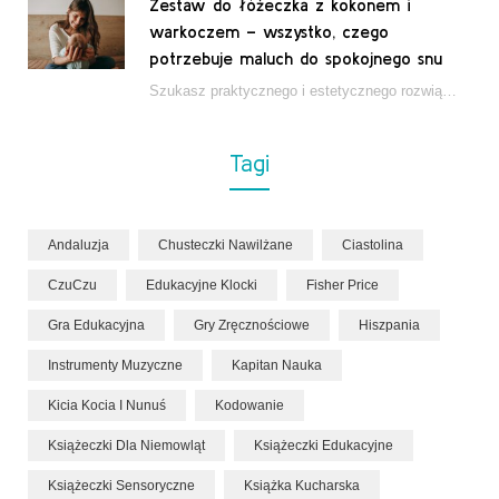
Zestaw do łóżeczka z kokonem i
warkoczem – wszystko, czego
potrzebuje maluch do spokojnego snu
Szukasz praktycznego i estetycznego rozwiązania do łóżeczka niemowlęcia? Zestaw z kokonem i warkoczem zapewnia wygodę,…
Tagi
Andaluzja
Chusteczki Nawilżane
Ciastolina
CzuCzu
Edukacyjne Klocki
Fisher Price
Gra Edukacyjna
Gry Zręcznościowe
Hiszpania
Instrumenty Muzyczne
Kapitan Nauka
Kicia Kocia I Nunuś
Kodowanie
Książeczki Dla Niemowląt
Książeczki Edukacyjne
Książeczki Sensoryczne
Książka Kucharska