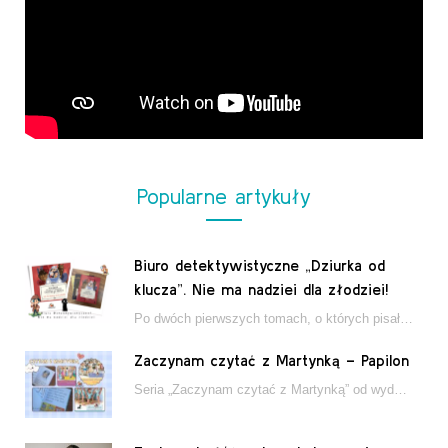
Popularne artykuły
Biuro detektywistyczne „Dziurka od
klucza”. Nie ma nadziei dla złodziei!
Po dwóch pierwszych tomach, o których pisałam tutaj, które wciągnęły nas w świat młodych detektywów…
Zaczynam czytać z Martynką – Papilon
Seria „Zaczynam czytać z Martynką” od wydawnictwa Papilon to estetycznie wydane książki wspierające dzieci w…