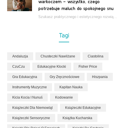
warkoczem – wszystko, czego
potrzebuje maluch do spokojnego snu
Szukasz praktycznego i estetycznego rozwiązania do łóżeczka niemowlęcia? Zestaw z kokonem i warkoczem zapewnia wygodę,…
Tagi
Andaluzja
Chusteczki Nawilżane
Ciastolina
CzuCzu
Edukacyjne Klocki
Fisher Price
Gra Edukacyjna
Gry Zręcznościowe
Hiszpania
Instrumenty Muzyczne
Kapitan Nauka
Kicia Kocia I Nunuś
Kodowanie
Książeczki Dla Niemowląt
Książeczki Edukacyjne
Książeczki Sensoryczne
Książka Kucharska