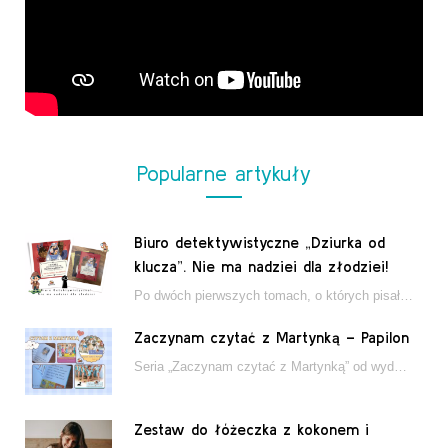
Popularne artykuły
Biuro detektywistyczne „Dziurka od
klucza”. Nie ma nadziei dla złodziei!
Po dwóch pierwszych tomach, o których pisałam tutaj, które wciągnęły nas w świat młodych detektywów…
Zaczynam czytać z Martynką – Papilon
Seria „Zaczynam czytać z Martynką” od wydawnictwa Papilon to estetycznie wydane książki wspierające dzieci w…
Zestaw do łóżeczka z kokonem i