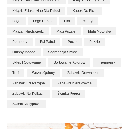
Książki Dla Dzieci O Emocjach
Książki Do Czytania
Książki Edukacyjne Dla Dzieci
Kubek Do Picia
Lego
Lego Duplo
Lidl
Madryt
Masza I Niedźwiedź
Maxi Puzzle
Mała Motoryka
Pompony
Psi Patrol
Pucio
Puzzle
Quinny Moodd
Segregacja Śmieci
Sklep I Gotowanie
Sortowanie Kolorów
Thermomix
Trefl
Wózek Quinny
Zabawki Drewniane
Zabawki Edukacyjne
Zabawki Interaktywne
Zabawki Na Kółkach
Świnka Peppa
Święta Nietypowe