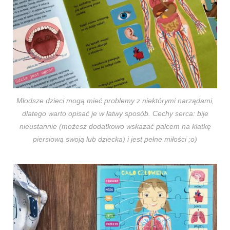
Młodsze dzieci mogą mieć problemy z niektórymi narządami,
dlatego warto opisać je w łatwy sposób. Cechy serca: bije
nieustannie (możesz dodatkowo wskazać palcem na klatkę
piersiową swoją lub dziecka) i jest pełne miłości ;o)