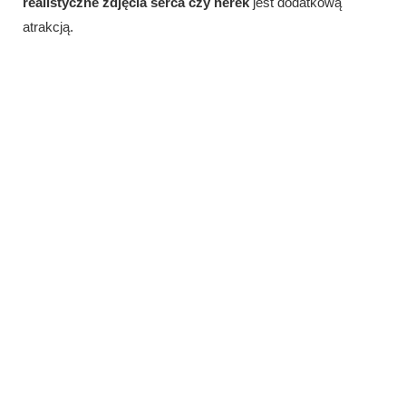
realistyczne zdjęcia serca czy nerek
jest dodatkową
atrakcją.