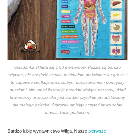
Układanka składa się z 50 elementów. Puzzle są bardzo
sztywne, ale też dość cienkie minimalnie podwinięte ku górze. I
to zapewne skutkuje dość słabym dopasowaniem pomiędzy
puzzlami. Nie mniej ilustracje przedstawiające narządy, układ
krwionośny oraz szkielet jest bardzo czytelnie przedstawiony
dla małego dziecka. Starszak umiejący czytać łatwo sobie
utrwali dzięki podpisom.
Bardzo lubię wydawnictwo Wilga. Nasze
pierwsze