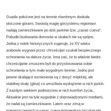
Guadix położone jest na terenie równinnym dookoła
otoczone górami. Swoistą magię górzystemu regionowi
nadają zamieszkiwane po dziś jaskinie tzw. „casas cueva”.
Pobudki budowania domostw w skałach nie są spójne.
Jedna z notek historycznych sugeruje, że XV wieku
arabowie wygnani przez chrześcijan szukali bezpiecznego
schronienia na dalsze życie. Inna zaś, że to właśnie biedni
chrześcijanie zmuszeni byli do przystosowania sobie
schronienia w tym mało wygodnym terenie. Jedno jest
pewne okalające wzniesienia są z dosyć miękkiej, ale
stabilnej skały (glina) co umożliwia wydrążenie w nich jaskiń.
Z każdym wiekiem podnoszono w nich komfort życia..
Aktualnie jest na tyle wygodnie z doprowadzonymi mediami,
że nadal są zamieszkiwane. Latem oraz zimą w
pomieszczeniach w casac cueva temperatura oscyluje nie