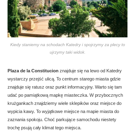
Kiedy staniemy na schodach Katedry i spojrzymy za plecy to
ujrzymy taki widok.
Plaza de la Constitucion
znajduje się na lewo od Katedry
wystarczy przejść ulicą. To centrum starego miasta gdzie
znajduje się ratusz oraz punkt informacyjny. Warto się tam
udać po pamiątkową mapkę miasteczka. W przybocznych
krużgankach znajdziemy wiele sklepików oraz miejsce do
wypicia kawy. To wyjątkowe miejsce na mapie miasta do
zaznania spokoju. Choć parkujące samochodu niestety
trochę psują cały klimat tego miejsca.