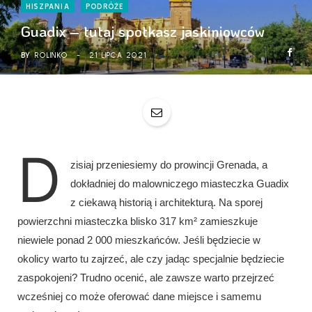
HISZPANIA
PODRÓŻE
Guadix – tutaj spotkasz jaskiniowców
BY
ROLINKO
21 LIPCA 2021
D
zisiaj przeniesiemy do prowincji Grenada, a
dokładniej do malowniczego miasteczka Guadix
z ciekawą historią i architekturą. Na sporej
powierzchni miasteczka blisko 317 km² zamieszkuje
niewiele ponad 2 000 mieszkańców. Jeśli będziecie w
okolicy warto tu zajrzeć, ale czy jadąc specjalnie będziecie
zaspokojeni? Trudno ocenić, ale zawsze warto przejrzeć
wcześniej co może oferować dane miejsce i samemu