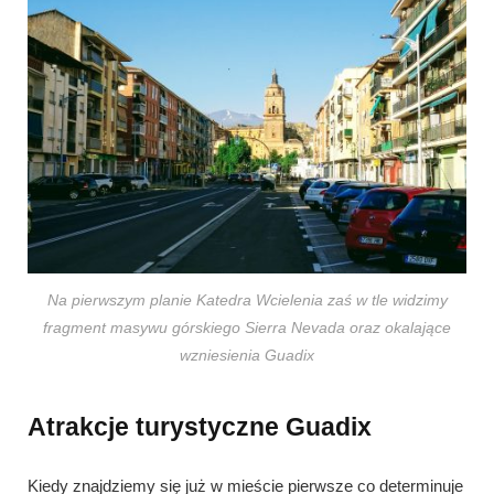
Na pierwszym planie Katedra Wcielenia zaś w tle widzimy
fragment masywu górskiego Sierra Nevada oraz okalające
wzniesienia Guadix
Atrakcje turystyczne Guadix
Kiedy znajdziemy się już w mieście pierwsze co determinuje