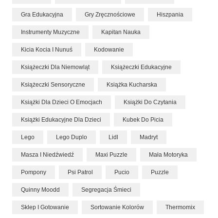
Gra Edukacyjna
Gry Zręcznościowe
Hiszpania
Instrumenty Muzyczne
Kapitan Nauka
Kicia Kocia I Nunuś
Kodowanie
Książeczki Dla Niemowląt
Książeczki Edukacyjne
Książeczki Sensoryczne
Książka Kucharska
Książki Dla Dzieci O Emocjach
Książki Do Czytania
Książki Edukacyjne Dla Dzieci
Kubek Do Picia
Lego
Lego Duplo
Lidl
Madryt
Masza I Niedźwiedź
Maxi Puzzle
Mała Motoryka
Pompony
Psi Patrol
Pucio
Puzzle
Quinny Moodd
Segregacja Śmieci
Sklep I Gotowanie
Sortowanie Kolorów
Thermomix