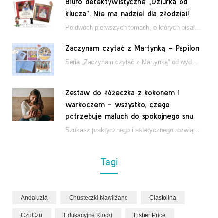
Biuro detektywistyczne „Dziurka od
klucza”. Nie ma nadziei dla złodziei!
Po dwóch pierwszych tomach, o których pisałam tutaj, które wciągnęły nas w świat młodych detektywów…
Zaczynam czytać z Martynką – Papilon
Seria „Zaczynam czytać z Martynką” od wydawnictwa Papilon to estetycznie wydane książki wspierające dzieci w…
Zestaw do łóżeczka z kokonem i
warkoczem – wszystko, czego
potrzebuje maluch do spokojnego snu
Szukasz praktycznego i estetycznego rozwiązania do łóżeczka niemowlęcia? Zestaw z kokonem i warkoczem zapewnia wygodę,…
Tagi
Andaluzja
Chusteczki Nawilżane
Ciastolina
CzuCzu
Edukacyjne Klocki
Fisher Price