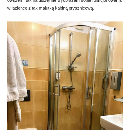
owszem, tak na dłużej nie wyobrażam sobie funkcjonowania
w łazience z tak malutką kabiną prysznicową.