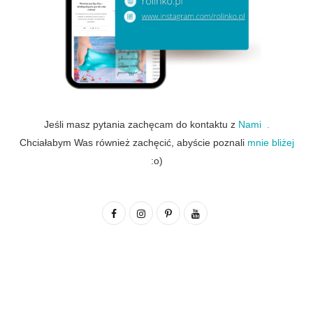
Jeśli masz pytania zachęcam do kontaktu z
Nami .
Chciałabym Was również zachęcić, abyście poznali
mnie bliżej
:o)
F
I
P
Y
a
n
i
o
c
s
n
u
e
t
t
T
b
a
e
u