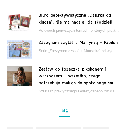
Biuro detektywistyczne „Dziurka od
klucza”. Nie ma nadziei dla złodziei!
Po dwóch pierwszych tomach, o których pisałam tutaj, które wciągnęły nas w świat młodych detektywów…
Zaczynam czytać z Martynką – Papilon
Seria „Zaczynam czytać z Martynką” od wydawnictwa Papilon to estetycznie wydane książki wspierające dzieci w…
Zestaw do łóżeczka z kokonem i
warkoczem – wszystko, czego
potrzebuje maluch do spokojnego snu
Szukasz praktycznego i estetycznego rozwiązania do łóżeczka niemowlęcia? Zestaw z kokonem i warkoczem zapewnia wygodę,…
Tagi