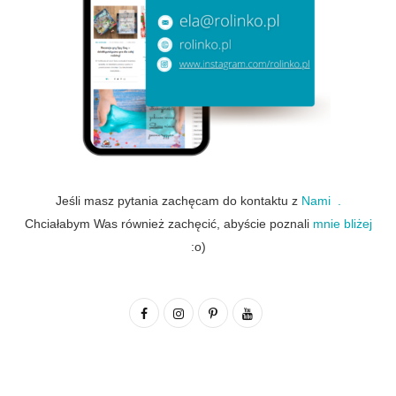
Jeśli masz pytania zachęcam do kontaktu z
Nami .
Chciałabym Was również zachęcić, abyście poznali
mnie bliżej
:o)
F
I
P
Y
a
n
i
o
c
s
n
u