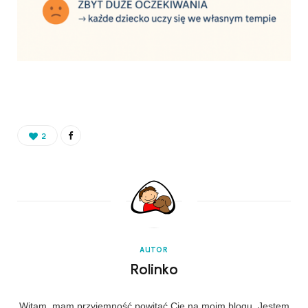
2
AUTOR
Rolinko
Witam, mam przyjemność powitać Cię na moim blogu. Jestem