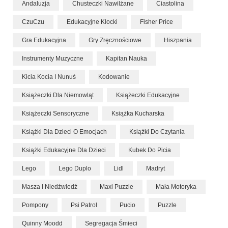
Andaluzja
Chusteczki Nawilżane
Ciastolina
CzuCzu
Edukacyjne Klocki
Fisher Price
Gra Edukacyjna
Gry Zręcznościowe
Hiszpania
Instrumenty Muzyczne
Kapitan Nauka
Kicia Kocia I Nunuś
Kodowanie
Książeczki Dla Niemowląt
Książeczki Edukacyjne
Książeczki Sensoryczne
Książka Kucharska
Książki Dla Dzieci O Emocjach
Książki Do Czytania
Książki Edukacyjne Dla Dzieci
Kubek Do Picia
Lego
Lego Duplo
Lidl
Madryt
Masza I Niedźwiedź
Maxi Puzzle
Mała Motoryka
Pompony
Psi Patrol
Pucio
Puzzle
Quinny Moodd
Segregacja Śmieci