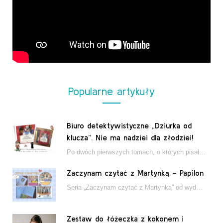
Popularne artykuły
Biuro detektywistyczne „Dziurka od
klucza”. Nie ma nadziei dla złodziei!
Po dwóch pierwszych tomach, o których pisałam tutaj, które wciągnęły nas w świat młodych detektywów…
Zaczynam czytać z Martynką – Papilon
Seria „Zaczynam czytać z Martynką” od wydawnictwa Papilon to estetycznie wydane książki wspierające dzieci w…
Zestaw do łóżeczka z kokonem i