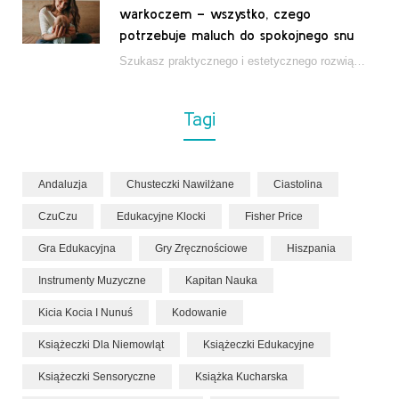
warkoczem – wszystko, czego
potrzebuje maluch do spokojnego snu
Szukasz praktycznego i estetycznego rozwiązania do łóżeczka niemowlęcia? Zestaw z kokonem i warkoczem zapewnia wygodę,…
Tagi
Andaluzja
Chusteczki Nawilżane
Ciastolina
CzuCzu
Edukacyjne Klocki
Fisher Price
Gra Edukacyjna
Gry Zręcznościowe
Hiszpania
Instrumenty Muzyczne
Kapitan Nauka
Kicia Kocia I Nunuś
Kodowanie
Książeczki Dla Niemowląt
Książeczki Edukacyjne
Książeczki Sensoryczne
Książka Kucharska