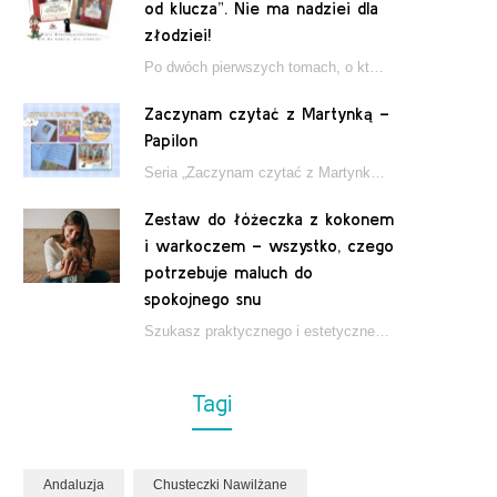
od klucza”. Nie ma nadziei dla
złodziei!
Po dwóch pierwszych tomach, o których pisałam tutaj, które wciągnęły nas w świat młodych detektywów…
Zaczynam czytać z Martynką –
Papilon
Seria „Zaczynam czytać z Martynką” od wydawnictwa Papilon to estetycznie wydane książki wspierające dzieci w…
Zestaw do łóżeczka z kokonem
i warkoczem – wszystko, czego
potrzebuje maluch do
spokojnego snu
Szukasz praktycznego i estetycznego rozwiązania do łóżeczka niemowlęcia? Zestaw z kokonem i warkoczem zapewnia wygodę,…
Tagi
Andaluzja
Chusteczki Nawilżane