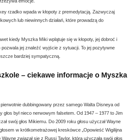
przeżywa emocje.
ey rzadko wpada w kłopoty z premedytacją. Zazwyczaj
dkowych lub niewinnych działań, które prowadzą do
et kiedy Myszka Miki wplątuje się w kłopoty, jej dobroć i
ozwala jej znaleźć wyjście z sytuacji. To jej pozytywne
jeszcze bardziej sympatyczną.
szkole – ciekawe informacje o Myszka
 pierwotnie dubbingowany przez samego Walta Disneya od
y głos był nieco nerwowym falsetem. Od 1947 – 1977 to Jim
zał swój głos Mikiemu. Do 2009 roku głosu użyczał Wayne
ł głosem w krótkometrażowej kreskówce „Opowieść Wigilijna
 Wayne związał się z Russi Taylor, która użyczała swój głos