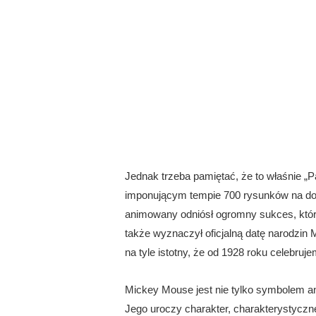
Jednak trzeba pamiętać, że to właśnie „P
imponującym tempie 700 rysunków na dobę
animowany odniósł ogromny sukces, który
także wyznaczył oficjalną datę narodzin My
na tyle istotny, że od 1928 roku celebruj
Mickey Mouse jest nie tylko symbolem an
Jego uroczy charakter, charakterystyczne 