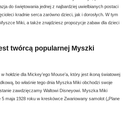
ja do świętowania jednej z najbardziej uwielbianych postaci
ięcioleci kradnie serca zarówno dzieci, jak i dorosłych. W tym
 Myszce Miki, a także znajdziesz propozycje zabaw dla dzieci
jest twórcą popularnej Myszki
w hołdzie dla Mickey’ego Mouse’a, który jest ikoną światowej
ypadkową, bo właśnie tego dnia Myszka Miki obchodzi swoje
owstanie zawdzięczamy Waltowi Disneyowi. Myszka Miki
e 5 maja 1928 roku w kreskówce Zwariowany samolot („Plane