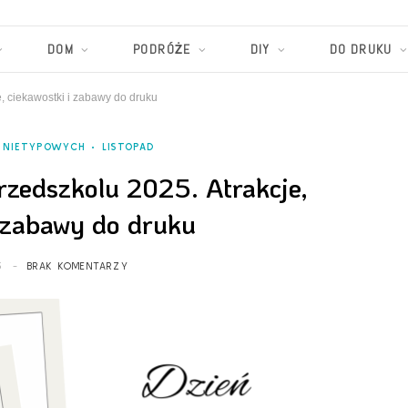
DOM
PODRÓŻE
DIY
DO DRUKU
e, ciekawostki i zabawy do druku
 NIETYPOWYCH
LISTOPAD
rzedszkolu 2025. Atrakcje,
i zabawy do druku
5
BRAK KOMENTARZY