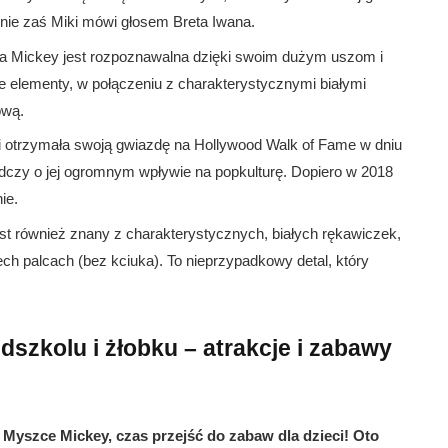
nie zaś Miki mówi głosem Breta Iwana.
 Mickey jest rozpoznawalna dzięki swoim dużym uszom i
 elementy, w połączeniu z charakterystycznymi białymi
ową.
i otrzymała swoją gwiazdę na Hollywood Walk of Fame w dniu
adczy o jej ogromnym wpływie na popkulturę. Dopiero w 2018
ie.
st również znany z charakterystycznych, białych rękawiczek,
ch palcach (bez kciuka). To nieprzypadkowy detal, który
dszkolu i żłobku – atrakcje i zabawy
o Myszce Mickey, czas przejść do zabaw dla dzieci! Oto