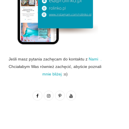
Jeśli masz pytania zachęcam do kontaktu z
Nami .
Chciałabym Was również zachęcić, abyście poznali
mnie bliżej
:o)
F
I
P
Y
a
n
i
o
c
s
n
u
e
t
t
T