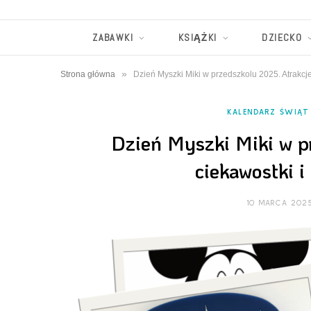
ZABAWKI
KSIĄŻKI
DZIECKO
»
Strona główna
Dzień Myszki Miki w przedszkolu 2025. Atrakcj
KALENDARZ ŚWIĄT
Dzień Myszki Miki w p
ciekawostki 
10 MARCA 202