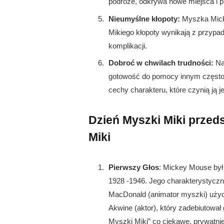
podróże, odkrywa nowe miejsca i 
Nieumyślne kłopoty:
Myszka Mick
Mikiego kłopoty wynikają z przypa
komplikacji.
Dobroć w chwilach trudności:
Naw
gotowość do pomocy innym często p
cechy charakteru, które czynią ją 
Dzień Myszki Miki przed
Miki
Pierwszy Głos
: Mickey Mouse był
1928 -1946. Jego charakterystyczn
MacDonald (animator myszki) użyc
Akwine (aktor), który zadebiutowa
Myszki Miki” co ciekawe, prywatnie