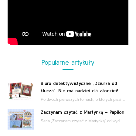
Popularne artykuły
Biuro detektywistyczne „Dziurka od
klucza”. Nie ma nadziei dla złodziei!
Po dwóch pierwszych tomach, o których pisałam tutaj, które wciągnęły nas w świat młodych detektywów…
Zaczynam czytać z Martynką – Papilon
Seria „Zaczynam czytać z Martynką” od wydawnictwa Papilon to estetycznie wydane książki wspierające dzieci w…