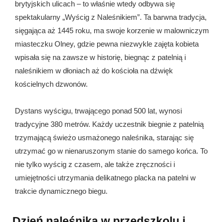
brytyjskich ulicach – to właśnie wtedy odbywa się
spektakularny „Wyścig z Naleśnikiem”. Ta barwna tradycja,
sięgająca aż 1445 roku, ma swoje korzenie w malowniczym
miasteczku Olney, gdzie pewna niezwykle zajęta kobieta
wpisała się na zawsze w historię, biegnąc z patelnią i
naleśnikiem w dłoniach aż do kościoła na dźwięk
kościelnych dzwonów.
Dystans wyścigu, trwającego ponad 500 lat, wynosi
tradycyjne 380 metrów. Każdy uczestnik biegnie z patelnią
trzymającą świeżo usmażonego naleśnika, starając się
utrzymać go w nienaruszonym stanie do samego końca. To
nie tylko wyścig z czasem, ale także zręczności i
umiejętności utrzymania delikatnego placka na patelni w
trakcie dynamicznego biegu.
Dzień naleśnika w przedszkolu i