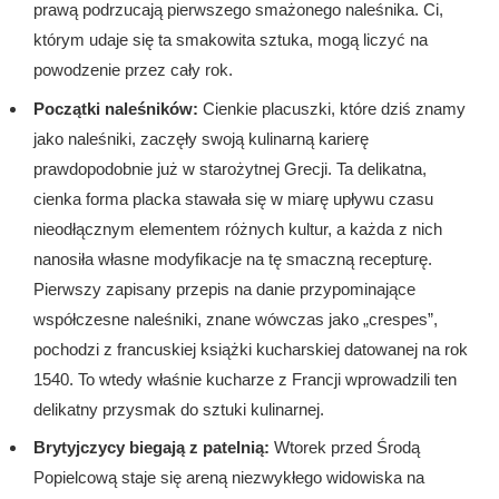
prawą podrzucają pierwszego smażonego naleśnika. Ci,
którym udaje się ta smakowita sztuka, mogą liczyć na
powodzenie przez cały rok.
Początki naleśników:
Cienkie placuszki, które dziś znamy
jako naleśniki, zaczęły swoją kulinarną karierę
prawdopodobnie już w starożytnej Grecji. Ta delikatna,
cienka forma placka stawała się w miarę upływu czasu
nieodłącznym elementem różnych kultur, a każda z nich
nanosiła własne modyfikacje na tę smaczną recepturę.
Pierwszy zapisany przepis na danie przypominające
współczesne naleśniki, znane wówczas jako „crespes”,
pochodzi z francuskiej książki kucharskiej datowanej na rok
1540. To wtedy właśnie kucharze z Francji wprowadzili ten
delikatny przysmak do sztuki kulinarnej.
Brytyjczycy biegają z patelnią:
Wtorek przed Środą
Popielcową staje się areną niezwykłego widowiska na