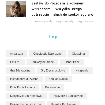
Zestaw do łóżeczka z kokonem i
warkoczem – wszystko, czego
potrzebuje maluch do spokojnego snu
Szukasz praktycznego i estetycznego rozwiązania do łóżeczka niemowlęcia? Zestaw z kokonem i warkoczem zapewnia wygodę,…
Tagi
Andaluzja
Chusteczki Nawilżane
Ciastolina
CzuCzu
Edukacyjne Klocki
Fisher Price
Gra Edukacyjna
Gry Zręcznościowe
Hiszpania
Instrumenty Muzyczne
Kapitan Nauka
Kicia Kocia I Nunuś
Kodowanie
Książeczki Dla Niemowląt
Książeczki Edukacyjne
Książeczki Sensoryczne
Książka Kucharska