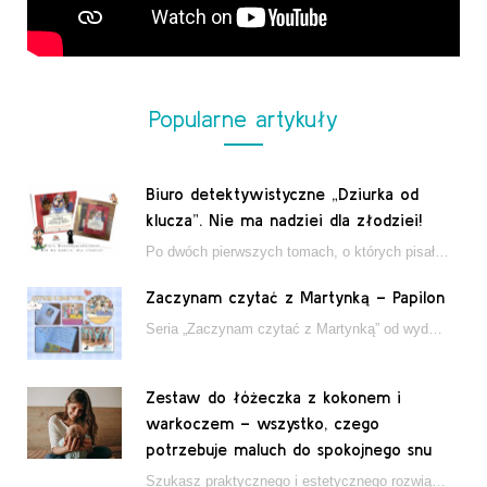
Popularne artykuły
Biuro detektywistyczne „Dziurka od
klucza”. Nie ma nadziei dla złodziei!
Po dwóch pierwszych tomach, o których pisałam tutaj, które wciągnęły nas w świat młodych detektywów…
Zaczynam czytać z Martynką – Papilon
Seria „Zaczynam czytać z Martynką” od wydawnictwa Papilon to estetycznie wydane książki wspierające dzieci w…
Zestaw do łóżeczka z kokonem i
warkoczem – wszystko, czego
potrzebuje maluch do spokojnego snu
Szukasz praktycznego i estetycznego rozwiązania do łóżeczka niemowlęcia? Zestaw z kokonem i warkoczem zapewnia wygodę,…