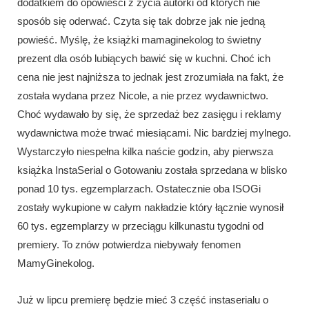
dodatkiem do opowieści z życia autorki od których nie
sposób się oderwać. Czyta się tak dobrze jak nie jedną
powieść. Myślę, że książki mamaginekolog to świetny
prezent dla osób lubiących bawić się w kuchni. Choć ich
cena nie jest najniższa to jednak jest zrozumiała na fakt, że
została wydana przez Nicole, a nie przez wydawnictwo.
Choć wydawało by się, że sprzedaż bez zasięgu i reklamy
wydawnictwa może trwać miesiącami. Nic bardziej mylnego.
Wystarczyło niespełna kilka naście godzin, aby pierwsza
książka InstaSerial o Gotowaniu została sprzedana w blisko
ponad 10 tys. egzemplarzach. Ostatecznie oba ISOGi
zostały wykupione w całym nakładzie który łącznie wynosił
60 tys. egzemplarzy w przeciągu kilkunastu tygodni od
premiery. To znów potwierdza niebywały fenomen
MamyGinekolog.
Już w lipcu premierę będzie mieć 3 część instaserialu o