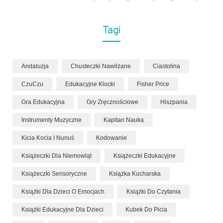
Tagi
Andaluzja
Chusteczki Nawilżane
Ciastolina
CzuCzu
Edukacyjne Klocki
Fisher Price
Gra Edukacyjna
Gry Zręcznościowe
Hiszpania
Instrumenty Muzyczne
Kapitan Nauka
Kicia Kocia I Nunuś
Kodowanie
Książeczki Dla Niemowląt
Książeczki Edukacyjne
Książeczki Sensoryczne
Książka Kucharska
Książki Dla Dzieci O Emocjach
Książki Do Czytania
Książki Edukacyjne Dla Dzieci
Kubek Do Picia