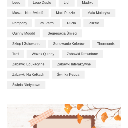
Lego
Lego Duplo
Lidl
Madryt
Masza I Niedźwiedź
Maxi Puzzle
Mała Motoryka
Pompony
Psi Patrol
Pucio
Puzzle
Quinny Moodd
Segregacja Śmieci
Sklep I Gotowanie
Sortowanie Kolorów
Thermomix
Trefl
Wózek Quinny
Zabawki Drewniane
Zabawki Edukacyjne
Zabawki Interaktywne
Zabawki Na Kółkach
Świnka Peppa
Święta Nietypowe