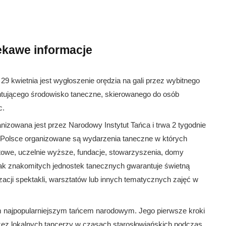
ekawe informacje
kwietnia jest wygłoszenie orędzia na gali przez wybitnego
entującego środowisko taneczne, skierowanego do osób
c.
izowana jest przez Narodowy Instytut Tańca i trwa 2 tygodnie
ej Polsce organizowane są wydarzenia taneczne w których
atowe, uczelnie wyższe, fundacje, stowarzyszenia, domy
 tak znakomitych jednostek tanecznych gwarantuje świetną
acji spektakli, warsztatów lub innych tematycznych zajęć w
m najpopularniejszym tańcem narodowym. Jego pierwsze kroki
zez lokalnych tancerzy w czasach starosłowiańskich podczas