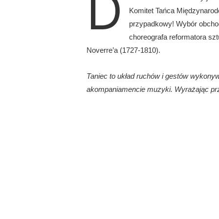
D
Komitet Tańca Międzynarodow
przypadkowy! Wybór obchodó
choreografa reformatora szt
Noverre’a (1727-1810).
Taniec to układ ruchów i gestów wykonyw
akompaniamencie muzyki.
Wyrażając prz