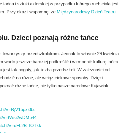
 tańca i sztuki aktorskiej w przypadku którego ruch ciała jest
m. Przy okazji wspomnę, że
Międzynarodowy Dzień Teatru
lu. Dzieci poznają różne tańce
c towarzyszy przedszkolakom. Jednak to właśnie 29 kwietnia
 warto jeszcze bardziej podkreślić i wzmocnić kulturę tańca
 jest tak bogaty, jak liczba przedszkoli. W zależności od
chodzić na różne, ale wciąż ciekawe sposoby. Dzięki
oznać różne tańce, nie tylko nasze narodowe Kujawiak,
tch?v=RjV1bpxi0bc
tch?v=tWsi2wDMp44
watch?v=dFL2B_fOTkk