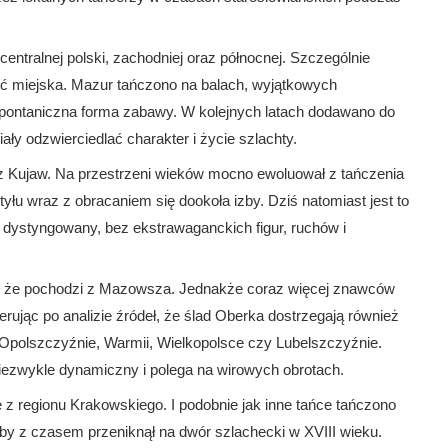
centralnej polski, zachodniej oraz północnej. Szczególnie
ość miejska. Mazur tańczono na balach, wyjątkowych
spontaniczna forma zabawy. W kolejnych latach dodawano do
ały odzwierciedlać charakter i życie szlachty.
z Kujaw. Na przestrzeni wieków mocno ewoluował z tańczenia
yłu wraz z obracaniem się dookoła izby. Dziś natomiast jest to
 i dystyngowany, bez ekstrawaganckich figur, ruchów i
się, że pochodzi z Mazowsza. Jednakże coraz więcej znawców
rując po analizie źródeł, że ślad Oberka dostrzegają również
polszczyźnie, Warmii, Wielkopolsce czy Lubelszczyźnie.
niezwykle dynamiczny i polega na wirowych obrotach.
 z regionu Krakowskiego. I podobnie jak inne tańce tańczono
aby z czasem przeniknął na dwór szlachecki w XVIII wieku.