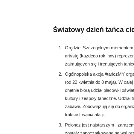
Światowy dzień tańca ci
Orędzie. Szczególnym momentem 29 
artystę (każdego rok inny) reprez
zajmujących się i trenujących tanie
Ogólnopolska akcja #tańczMY organ
(od 22 kwietnia do 8 maja). W cał
chętnie biorą udział placówki oświ
kultury i zespoły taneczne. Udział
zabawę. Zobowiązują się do organiz
trakcie trwania akcji.
Polonez jest najstarszym i zaraze
zostały zapoczątkowane na wsi pr