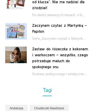
od klucza”. Nie ma nadziei dla
złodziei!
Po dwóch pierwszych tomach, o których pisałam tutaj, które wciągnęły nas w świat młodych detektywów…
Zaczynam czytać z Martynką –
Papilon
Seria „Zaczynam czytać z Martynką” od wydawnictwa Papilon to estetycznie wydane książki wspierające dzieci w…
Zestaw do łóżeczka z kokonem
i warkoczem – wszystko, czego
potrzebuje maluch do
spokojnego snu
Szukasz praktycznego i estetycznego rozwiązania do łóżeczka niemowlęcia? Zestaw z kokonem i warkoczem zapewnia wygodę,…
Tagi
Andaluzja
Chusteczki Nawilżane