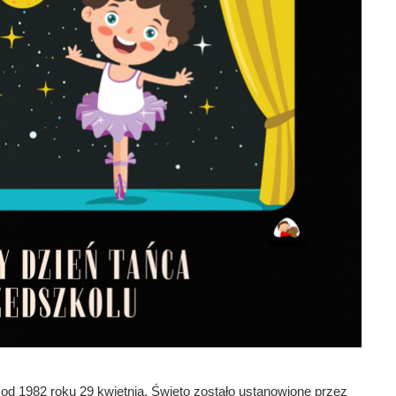
od 1982 roku 29 kwietnia. Święto zostało ustanowione przez