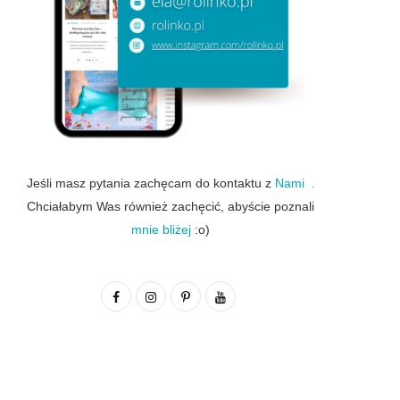
Jeśli masz pytania zachęcam do kontaktu z
Nami .
Chciałabym Was również zachęcić, abyście poznali
mnie bliżej
:o)
F
I
P
Y
a
n
i
o
c
s
n
u
e
t
t
T