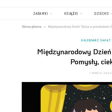
ZABAWKI
KSIĄŻKI
DZIECKO
»
Strona główna
Międzynarodowy Dzień Tańca w przedszkolu 20
KALENDARZ ŚWIĄT
Międzynarodowy Dzień 
Pomysły, cie
1 MARCA 2024