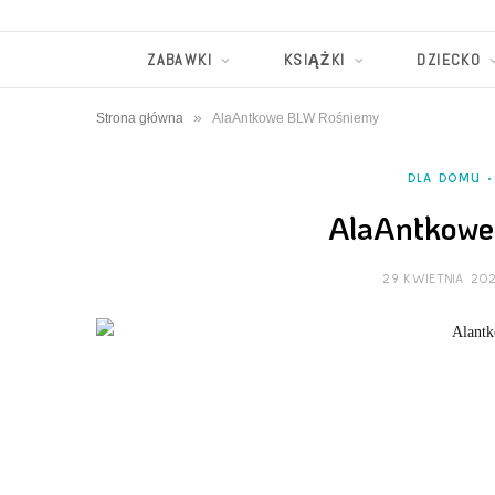
ZABAWKI
KSIĄŻKI
DZIECKO
»
Strona główna
AlaAntkowe BLW Rośniemy
DLA DOMU
AlaAntkow
29 KWIETNIA 20