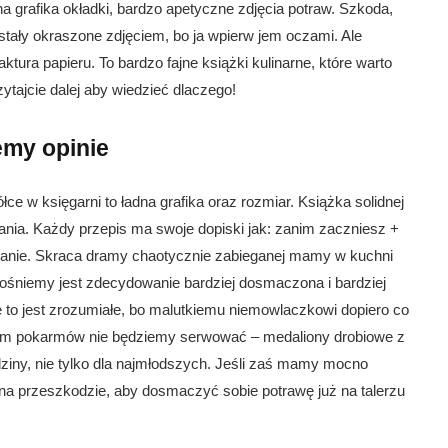
 grafika okładki, bardzo apetyczne zdjęcia potraw. Szkoda,
stały okraszone zdjęciem, bo ja wpierw jem oczami. Ale
ura papieru. To bardzo fajne książki kulinarne, które warto
zytajcie dalej aby wiedzieć dlaczego!
my opinie
ce w księgarni to ładna grafika oraz rozmiar. Książka solidnej
ania. Każdy przepis ma swoje dopiski jak: zanim zaczniesz +
iązanie. Skraca dramy chaotycznie zabieganej mamy w kuchni
śniemy jest zdecydowanie bardziej dosmaczona i bardziej
to jest zrozumiałe, bo malutkiemu niemowlaczkowi dopiero co
em pokarmów nie będziemy serwować – medaliony drobiowe z
dziny, nie tylko dla najmłodszych. Jeśli zaś mamy mocno
 na przeszkodzie, aby dosmaczyć sobie potrawę już na talerzu