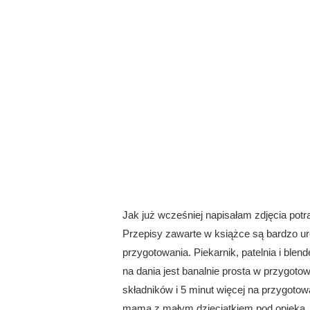
Jak już wcześniej napisałam zdjęcia pot
Przepisy zawarte w książce są bardzo ur
przygotowania. Piekarnik, patelnia i blen
na dania jest banalnie prosta w przygotowa
składników i 5 minut więcej na przygotowa
mama z małym dzieciątkiem pod opieką. J