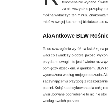
fenomenalnie wydane. Świetna
że nie wszystkie przepisy zo
można wybaczyć ten minus. Znakomita fakt
mieć w swojej kuchennej bibliotece, ale c
AlaAntkowe BLW Rośnie
To co szczególnie wyróżnia książkę na pół
wagi co świadczy o dobrej jakości wykon
przydatne uwagi. I to jest świetne rozw
pomiędzy dzieckiem, a garnkiem. BLW Ro
wysmażona według mojego odczucia. Ale 
zaczynającemu przygodę z rozszerzani
patelni. Książka dedykowana dla całej ro
wyśrubowane podniebienie to nic nie stoi
według swoich potrzeb.