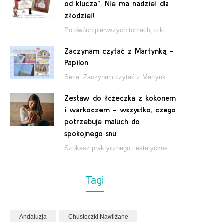
od klucza”. Nie ma nadziei dla
złodziei!
Po dwóch pierwszych tomach, o których pisałam tutaj, które wciągnęły nas w świat młodych detektywów…
Zaczynam czytać z Martynką –
Papilon
Seria „Zaczynam czytać z Martynką” od wydawnictwa Papilon to estetycznie wydane książki wspierające dzieci w…
Zestaw do łóżeczka z kokonem
i warkoczem – wszystko, czego
potrzebuje maluch do
spokojnego snu
Szukasz praktycznego i estetycznego rozwiązania do łóżeczka niemowlęcia? Zestaw z kokonem i warkoczem zapewnia wygodę,…
Tagi
Andaluzja
Chusteczki Nawilżane