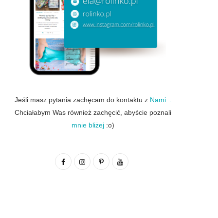
Jeśli masz pytania zachęcam do kontaktu z
Nami .
Chciałabym Was również zachęcić, abyście poznali
mnie bliżej
:o)
F
I
P
Y
a
n
i
o
c
s
n
u
e
t
t
T