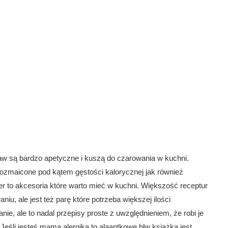
raw są bardzo apetyczne i kuszą do czarowania w kuchni.
ozmaicone pod kątem gęstości kalorycznej jak również
der to akcesoria które warto mieć w kuchni. Większość receptur
niu, ale jest też parę które potrzeba większej ilości
nie, ale to nadal przepisy proste z uwzględnieniem, że robi je
eśli jesteś mamą alergika to alaantkowe blw książka jest