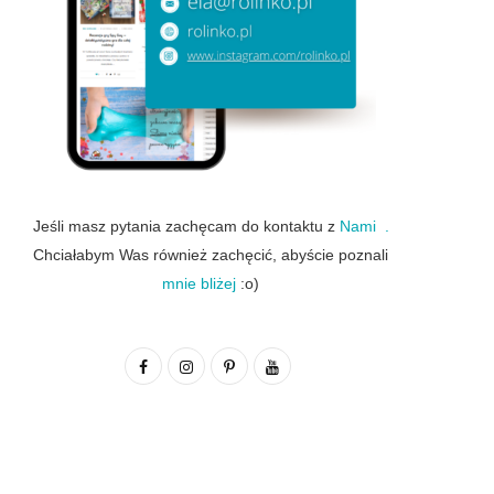
Jeśli masz pytania zachęcam do kontaktu z
Nami .
Chciałabym Was również zachęcić, abyście poznali
mnie bliżej
:o)
F
I
P
Y
a
n
i
o
c
s
n
u
e
t
t
T