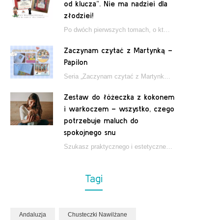
od klucza”. Nie ma nadziei dla
złodziei!
Po dwóch pierwszych tomach, o których pisałam tutaj, które wciągnęły nas w świat młodych detektywów…
Zaczynam czytać z Martynką –
Papilon
Seria „Zaczynam czytać z Martynką” od wydawnictwa Papilon to estetycznie wydane książki wspierające dzieci w…
Zestaw do łóżeczka z kokonem
i warkoczem – wszystko, czego
potrzebuje maluch do
spokojnego snu
Szukasz praktycznego i estetycznego rozwiązania do łóżeczka niemowlęcia? Zestaw z kokonem i warkoczem zapewnia wygodę,…
Tagi
Andaluzja
Chusteczki Nawilżane