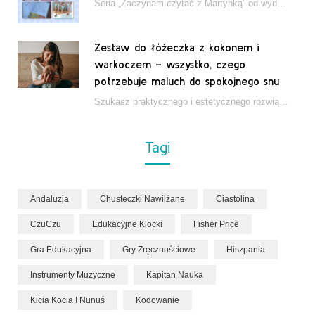
Seria „Zaczynam czytać z Martynką” od wydawnictwa Papilon to estetycznie wydane książki wspierające dzieci w…
Zestaw do łóżeczka z kokonem i
warkoczem – wszystko, czego
potrzebuje maluch do spokojnego snu
Szukasz praktycznego i estetycznego rozwiązania do łóżeczka niemowlęcia? Zestaw z kokonem i warkoczem zapewnia wygodę,…
Tagi
Andaluzja
Chusteczki Nawilżane
Ciastolina
CzuCzu
Edukacyjne Klocki
Fisher Price
Gra Edukacyjna
Gry Zręcznościowe
Hiszpania
Instrumenty Muzyczne
Kapitan Nauka
Kicia Kocia I Nunuś
Kodowanie