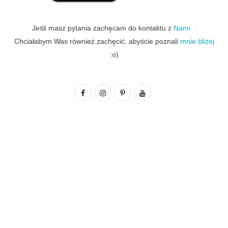
Jeśli masz pytania zachęcam do kontaktu z
Nami .
Chciałabym Was również zachęcić, abyście poznali
mnie bliżej
:o)
F
I
P
Y
a
n
i
o
c
s
n
u
e
t
t
T
b
a
e
u
o
g
r
b
o
r
e
e
k
a
s