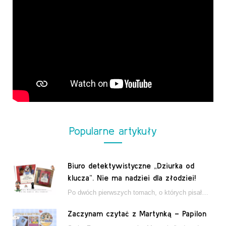
Popularne artykuły
Biuro detektywistyczne „Dziurka od
klucza”. Nie ma nadziei dla złodziei!
Po dwóch pierwszych tomach, o których pisałam tutaj, które wciągnęły nas w świat młodych detektywów…
Zaczynam czytać z Martynką – Papilon