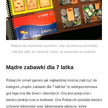
Należy tak lawirować puzzlami, aby na planszy pozostały
odkryte tylko te robaczki, które są wskazane w zadaniu.
Mądre zabawki dla 7 latka
Robaczki smart games jak najbardziej można zaliczyć do
kategorii „mądre zabawki dla 7 latków” to wielopoziomowa
gra logiczna dla dzieci i dorosłych. Gra jest poręczna i
bardzo praktyczna w budowie. Gra Robaczki posiada bardzo
sztywne tekturowe oraz lakierowane plansze, które