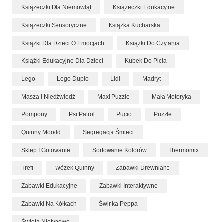
Książeczki Dla Niemowląt
Książeczki Edukacyjne
Książeczki Sensoryczne
Książka Kucharska
Książki Dla Dzieci O Emocjach
Książki Do Czytania
Książki Edukacyjne Dla Dzieci
Kubek Do Picia
Lego
Lego Duplo
Lidl
Madryt
Masza I Niedźwiedź
Maxi Puzzle
Mała Motoryka
Pompony
Psi Patrol
Pucio
Puzzle
Quinny Moodd
Segregacja Śmieci
Sklep I Gotowanie
Sortowanie Kolorów
Thermomix
Trefl
Wózek Quinny
Zabawki Drewniane
Zabawki Edukacyjne
Zabawki Interaktywne
Zabawki Na Kółkach
Świnka Peppa
Święta Nietypowe