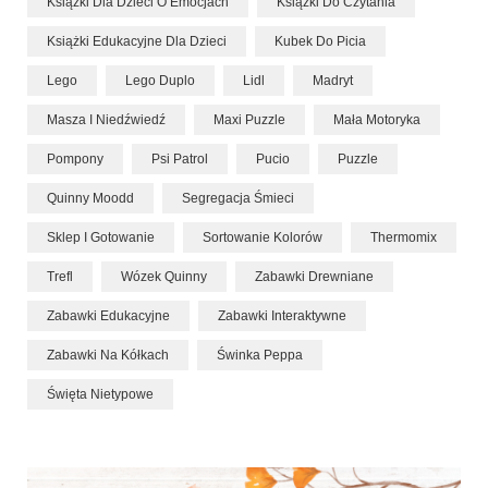
Książki Dla Dzieci O Emocjach
Książki Do Czytania
Książki Edukacyjne Dla Dzieci
Kubek Do Picia
Lego
Lego Duplo
Lidl
Madryt
Masza I Niedźwiedź
Maxi Puzzle
Mała Motoryka
Pompony
Psi Patrol
Pucio
Puzzle
Quinny Moodd
Segregacja Śmieci
Sklep I Gotowanie
Sortowanie Kolorów
Thermomix
Trefl
Wózek Quinny
Zabawki Drewniane
Zabawki Edukacyjne
Zabawki Interaktywne
Zabawki Na Kółkach
Świnka Peppa
Święta Nietypowe