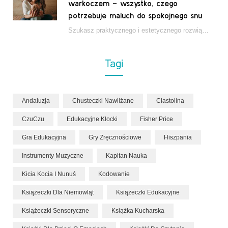
warkoczem – wszystko, czego
potrzebuje maluch do spokojnego snu
Szukasz praktycznego i estetycznego rozwiązania do łóżeczka niemowlęcia? Zestaw z kokonem i warkoczem zapewnia wygodę,…
Tagi
Andaluzja
Chusteczki Nawilżane
Ciastolina
CzuCzu
Edukacyjne Klocki
Fisher Price
Gra Edukacyjna
Gry Zręcznościowe
Hiszpania
Instrumenty Muzyczne
Kapitan Nauka
Kicia Kocia I Nunuś
Kodowanie
Książeczki Dla Niemowląt
Książeczki Edukacyjne
Książeczki Sensoryczne
Książka Kucharska