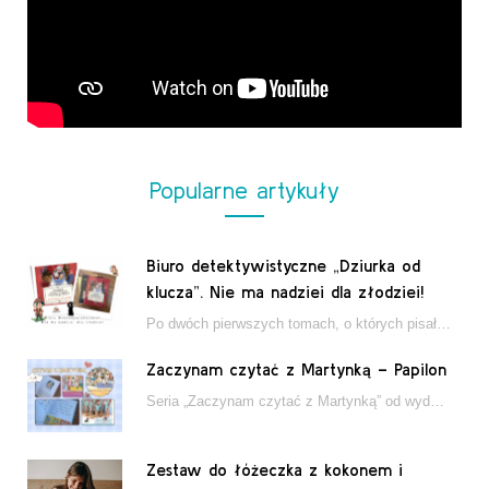
Popularne artykuły
Biuro detektywistyczne „Dziurka od
klucza”. Nie ma nadziei dla złodziei!
Po dwóch pierwszych tomach, o których pisałam tutaj, które wciągnęły nas w świat młodych detektywów…
Zaczynam czytać z Martynką – Papilon
Seria „Zaczynam czytać z Martynką” od wydawnictwa Papilon to estetycznie wydane książki wspierające dzieci w…
Zestaw do łóżeczka z kokonem i