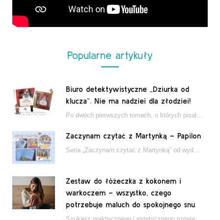
Popularne artykuły
Biuro detektywistyczne „Dziurka od
klucza”. Nie ma nadziei dla złodziei!
Po dwóch pierwszych tomach, o których pisałam tutaj, które wciągnęły nas w świat młodych detektywów…
Zaczynam czytać z Martynką – Papilon
Seria „Zaczynam czytać z Martynką” od wydawnictwa Papilon to estetycznie wydane książki wspierające dzieci w…
Zestaw do łóżeczka z kokonem i
warkoczem – wszystko, czego
potrzebuje maluch do spokojnego snu
Szukasz praktycznego i estetycznego rozwiązania do łóżeczka niemowlęcia? Zestaw z kokonem i warkoczem zapewnia wygodę,…