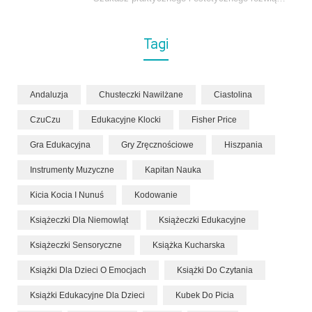
Tagi
Andaluzja
Chusteczki Nawilżane
Ciastolina
CzuCzu
Edukacyjne Klocki
Fisher Price
Gra Edukacyjna
Gry Zręcznościowe
Hiszpania
Instrumenty Muzyczne
Kapitan Nauka
Kicia Kocia I Nunuś
Kodowanie
Książeczki Dla Niemowląt
Książeczki Edukacyjne
Książeczki Sensoryczne
Książka Kucharska
Książki Dla Dzieci O Emocjach
Książki Do Czytania
Książki Edukacyjne Dla Dzieci
Kubek Do Picia