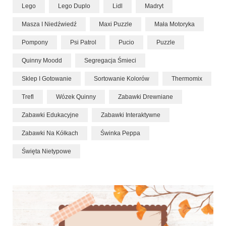
Lego
Lego Duplo
Lidl
Madryt
Masza I Niedźwiedź
Maxi Puzzle
Mała Motoryka
Pompony
Psi Patrol
Pucio
Puzzle
Quinny Moodd
Segregacja Śmieci
Sklep I Gotowanie
Sortowanie Kolorów
Thermomix
Trefl
Wózek Quinny
Zabawki Drewniane
Zabawki Edukacyjne
Zabawki Interaktywne
Zabawki Na Kółkach
Świnka Peppa
Święta Nietypowe