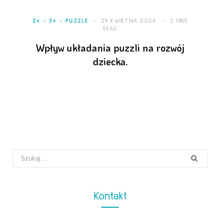
2+
3+
PUZZLE
29 KWIETNIA 2024
2 MINS
READ
Wpływ układania puzzli na rozwój
dziecka.
Search
for:
Kontakt