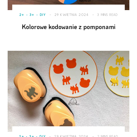
2+
3+
DIY
29 KWIETNIA 2024
3 MINS READ
Kolorowe kodowanie z pomponami
2+
3+
DIY
29 KWIETNIA 2024
2 MINS READ