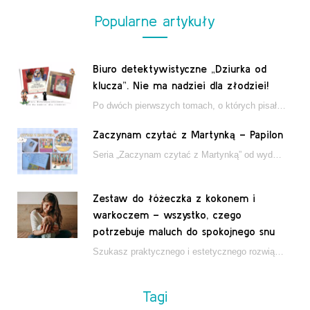
Popularne artykuły
Biuro detektywistyczne „Dziurka od
klucza”. Nie ma nadziei dla złodziei!
Po dwóch pierwszych tomach, o których pisałam tutaj, które wciągnęły nas w świat młodych detektywów…
Zaczynam czytać z Martynką – Papilon
Seria „Zaczynam czytać z Martynką” od wydawnictwa Papilon to estetycznie wydane książki wspierające dzieci w…
Zestaw do łóżeczka z kokonem i
warkoczem – wszystko, czego
potrzebuje maluch do spokojnego snu
Szukasz praktycznego i estetycznego rozwiązania do łóżeczka niemowlęcia? Zestaw z kokonem i warkoczem zapewnia wygodę,…
Tagi