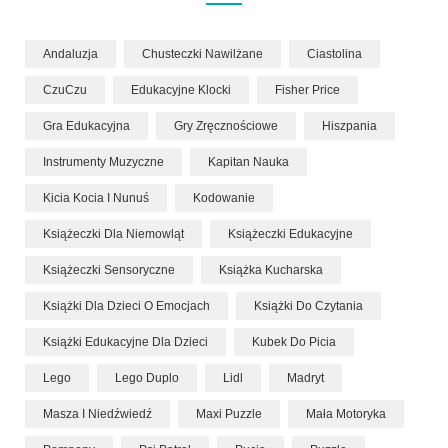
Andaluzja
Chusteczki Nawilżane
Ciastolina
CzuCzu
Edukacyjne Klocki
Fisher Price
Gra Edukacyjna
Gry Zręcznościowe
Hiszpania
Instrumenty Muzyczne
Kapitan Nauka
Kicia Kocia I Nunuś
Kodowanie
Książeczki Dla Niemowląt
Książeczki Edukacyjne
Książeczki Sensoryczne
Książka Kucharska
Książki Dla Dzieci O Emocjach
Książki Do Czytania
Książki Edukacyjne Dla Dzieci
Kubek Do Picia
Lego
Lego Duplo
Lidl
Madryt
Masza I Niedźwiedź
Maxi Puzzle
Mała Motoryka