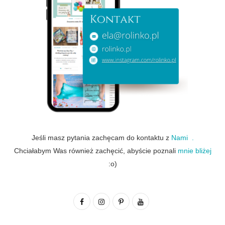
Jeśli masz pytania zachęcam do kontaktu z
Nami .
Chciałabym Was również zachęcić, abyście poznali
mnie bliżej
:o)
F
I
P
Y
a
n
i
o