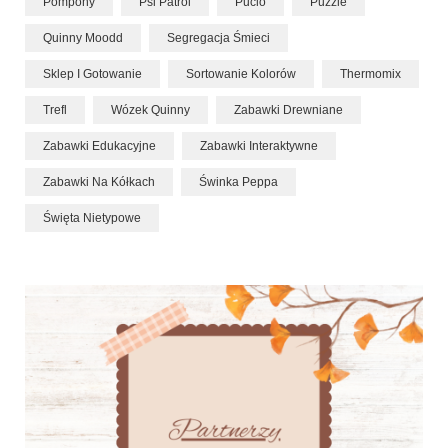
Pompony
Psi Patrol
Pucio
Puzzle
Quinny Moodd
Segregacja Śmieci
Sklep I Gotowanie
Sortowanie Kolorów
Thermomix
Trefl
Wózek Quinny
Zabawki Drewniane
Zabawki Edukacyjne
Zabawki Interaktywne
Zabawki Na Kółkach
Świnka Peppa
Święta Nietypowe