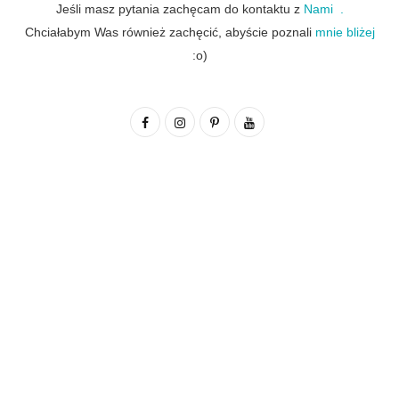
Jeśli masz pytania zachęcam do kontaktu z
Nami .
Chciałabym Was również zachęcić, abyście poznali
mnie bliżej
:o)
F
I
P
Y
a
n
i
o
c
s
n
u
e
t
t
T
b
a
e
u
o
g
r
b
o
r
e
e
k
a
s
m
t