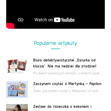
Popularne artykuły
Biuro detektywistyczne „Dziurka od
klucza”. Nie ma nadziei dla złodziei!
Po dwóch pierwszych tomach, o których pisałam tutaj, które wciągnęły nas w świat młodych detektywów…
Zaczynam czytać z Martynką – Papilon
Seria „Zaczynam czytać z Martynką” od wydawnictwa Papilon to estetycznie wydane książki wspierające dzieci w…
Zestaw do łóżeczka z kokonem i