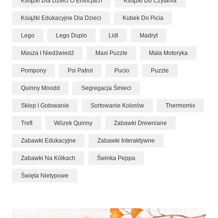
Książki Dla Dzieci O Emocjach
Książki Do Czytania
Książki Edukacyjne Dla Dzieci
Kubek Do Picia
Lego
Lego Duplo
Lidl
Madryt
Masza I Niedźwiedź
Maxi Puzzle
Mała Motoryka
Pompony
Psi Patrol
Pucio
Puzzle
Quinny Moodd
Segregacja Śmieci
Sklep I Gotowanie
Sortowanie Kolorów
Thermomix
Trefl
Wózek Quinny
Zabawki Drewniane
Zabawki Edukacyjne
Zabawki Interaktywne
Zabawki Na Kółkach
Świnka Peppa
Święta Nietypowe