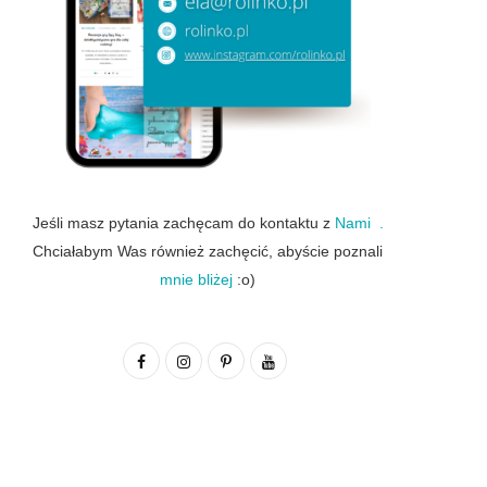
Jeśli masz pytania zachęcam do kontaktu z
Nami .
Chciałabym Was również zachęcić, abyście poznali
mnie bliżej
:o)
F
I
P
Y
a
n
i
o
c
s
n
u
e
t
t
T