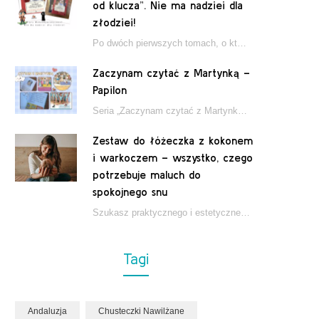
od klucza”. Nie ma nadziei dla
złodziei!
Po dwóch pierwszych tomach, o których pisałam tutaj, które wciągnęły nas w świat młodych detektywów…
Zaczynam czytać z Martynką –
Papilon
Seria „Zaczynam czytać z Martynką” od wydawnictwa Papilon to estetycznie wydane książki wspierające dzieci w…
Zestaw do łóżeczka z kokonem
i warkoczem – wszystko, czego
potrzebuje maluch do
spokojnego snu
Szukasz praktycznego i estetycznego rozwiązania do łóżeczka niemowlęcia? Zestaw z kokonem i warkoczem zapewnia wygodę,…
Tagi
Andaluzja
Chusteczki Nawilżane