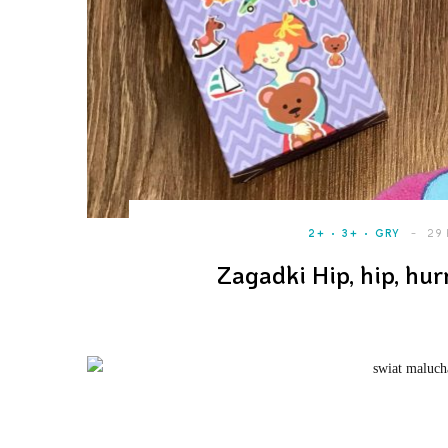
2+
3+
GRY
29
Zagadki Hip, hip, hur