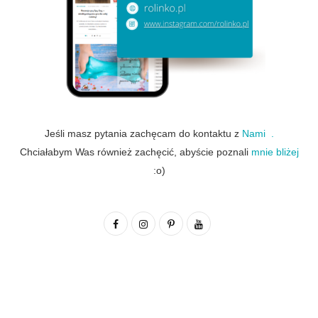
Jeśli masz pytania zachęcam do kontaktu z
Nami .
Chciałabym Was również zachęcić, abyście poznali
mnie bliżej
:o)
F
I
P
Y
a
n
i
o
c
s
n
u
e
t
t
T