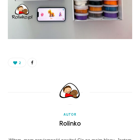
2
AUTOR
Rolinko
Witam, mam przyjemność powitać Cię na moim blogu. Jestem