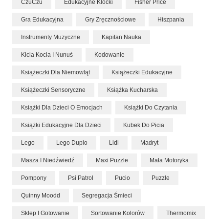
CzuCzu
Edukacyjne Klocki
Fisher Price
Gra Edukacyjna
Gry Zręcznościowe
Hiszpania
Instrumenty Muzyczne
Kapitan Nauka
Kicia Kocia I Nunuś
Kodowanie
Książeczki Dla Niemowląt
Książeczki Edukacyjne
Książeczki Sensoryczne
Książka Kucharska
Książki Dla Dzieci O Emocjach
Książki Do Czytania
Książki Edukacyjne Dla Dzieci
Kubek Do Picia
Lego
Lego Duplo
Lidl
Madryt
Masza I Niedźwiedź
Maxi Puzzle
Mała Motoryka
Pompony
Psi Patrol
Pucio
Puzzle
Quinny Moodd
Segregacja Śmieci
Sklep I Gotowanie
Sortowanie Kolorów
Thermomix