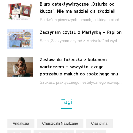
Biuro detektywistyczne „Dziurka od
klucza”. Nie ma nadziei dla złodziei!
Po dwóch pierwszych tomach, o których pisałam tutaj, które wciągnęły nas w świat młodych detektywów…
Zaczynam czytać z Martynką – Papilon
Seria „Zaczynam czytać z Martynką” od wydawnictwa Papilon to estetycznie wydane książki wspierające dzieci w…
Zestaw do łóżeczka z kokonem i
warkoczem – wszystko, czego
potrzebuje maluch do spokojnego snu
Szukasz praktycznego i estetycznego rozwiązania do łóżeczka niemowlęcia? Zestaw z kokonem i warkoczem zapewnia wygodę,…
Tagi
Andaluzja
Chusteczki Nawilżane
Ciastolina