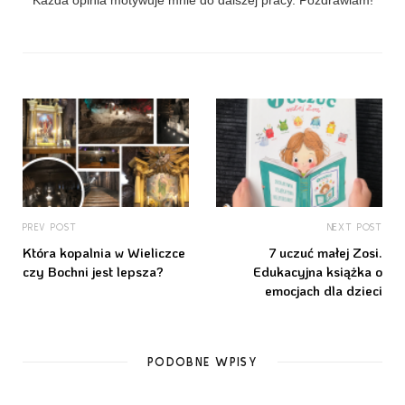
Każda opinia motywuje mnie do dalszej pracy. Pozdrawiam!
PREV POST
NEXT POST
Która kopalnia w Wieliczce
7 uczuć małej Zosi.
czy Bochni jest lepsza?
Edukacyjna książka o
emocjach dla dzieci
PODOBNE WPISY