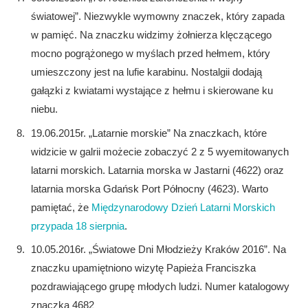
światowej”. Niezwykle wymowny znaczek, który zapada
w pamięć. Na znaczku widzimy żołnierza klęczącego
mocno pogrążonego w myślach przed hełmem, który
umieszczony jest na lufie karabinu. Nostalgii dodają
gałązki z kwiatami wystające z hełmu i skierowane ku
niebu.
19.06.2015r. „Latarnie morskie” Na znaczkach, które
widzicie w galrii możecie zobaczyć 2 z 5 wyemitowanych
latarni morskich. Latarnia morska w Jastarni (4622) oraz
latarnia morska Gdańsk Port Północny (4623). Warto
pamiętać, że
Międzynarodowy Dzień Latarni Morskich
przypada 18 sierpnia
.
10.05.2016r. „Światowe Dni Młodzieży Kraków 2016”. Na
znaczku upamiętniono wizytę Papieża Franciszka
pozdrawiającego grupę młodych ludzi. Numer katalogowy
znaczka 4682