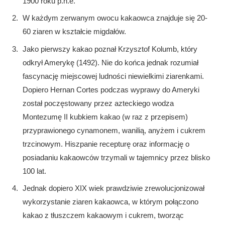
1900 roku p.n.e.
W każdym zerwanym owocu kakaowca znajduje się 20-
60 ziaren w kształcie migdałów.
Jako pierwszy kakao poznał Krzysztof Kolumb, który
odkrył Amerykę (1492). Nie do końca jednak rozumiał
fascynację miejscowej ludności niewielkimi ziarenkami.
Dopiero Hernan Cortes podczas wyprawy do Ameryki
został poczęstowany przez azteckiego wodza
Montezumę II kubkiem kakao (w raz z przepisem)
przyprawionego cynamonem, wanilią, anyżem i cukrem
trzcinowym. Hiszpanie recepturę oraz informację o
posiadaniu kakaowców trzymali w tajemnicy przez blisko
100 lat.
Jednak dopiero XIX wiek prawdziwie zrewolucjonizował
wykorzystanie ziaren kakaowca, w którym połączono
kakao z tłuszczem kakaowym i cukrem, tworząc