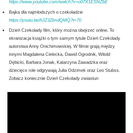
https://www.youtube.com/watch?v=o07X1ESNZbE
Bajka dla najmłodszych o czekoladzie
https://youtu.be/hJZ3ZlmdQMQ?t=70
Dzień Czekolady film, który można obejrzeć online. To
ekranizacja książki o tym samym tytule Dzień Czekolady
autorstwa Anny Onichimowskiej. W filmie grają między
innymi Magdalena Cielecka, Dawid Ogrodnik, Witold
Dębicki, Barbara Jonak, Katarzyna Zawadzka oraz
dziecięce role odgrywają Julia Odzimek oraz Leo Stubss.
Zobacz koniecznie Dzień Czekolady zwiastun