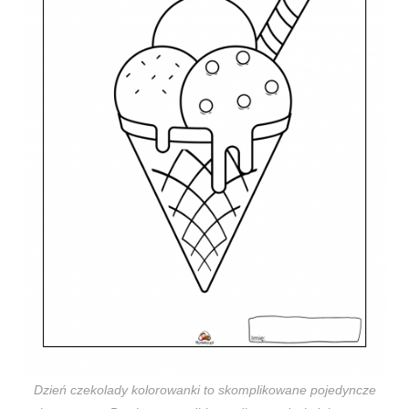
Dzień czekolady kolorowanki to skomplikowane pojedyncze