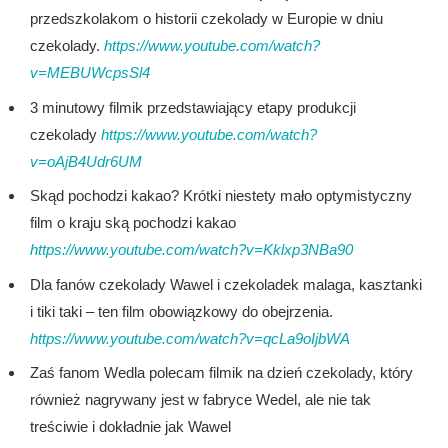
przedszkolakom o historii czekolady w Europie w dniu
czekolady.
https://www.youtube.com/watch?
v=MEBUWcpsSl4
3 minutowy filmik przedstawiający etapy produkcji
czekolady
https://www.youtube.com/watch?
v=oAjB4Udr6UM
Skąd pochodzi kakao? Krótki niestety mało optymistyczny
film o kraju ską pochodzi kakao
https://www.youtube.com/watch?v=Kklxp3NBa90
Dla fanów czekolady Wawel i czekoladek malaga, kasztanki
i tiki taki – ten film obowiązkowy do obejrzenia.
https://www.youtube.com/watch?v=qcLa9oIjbWA
Zaś fanom Wedla polecam filmik na dzień czekolady, który
również nagrywany jest w fabryce Wedel, ale nie tak
treściwie i dokładnie jak Wawel