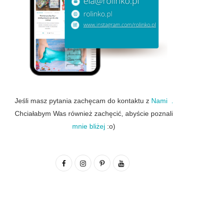
Jeśli masz pytania zachęcam do kontaktu z
Nami .
Chciałabym Was również zachęcić, abyście poznali
mnie bliżej
:o)
F
I
P
Y
a
n
i
o
c
s
n
u
e
t
t
T