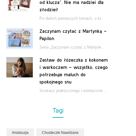
od klucza”. Nie ma nadziei dla
złodziei!
Po dwóch pierwszych tomach, o których pisałam tutaj, które wciągnęły nas w świat młodych detektywów…
Zaczynam czytać z Martynką –
Papilon
Seria „Zaczynam czytać z Martynką” od wydawnictwa Papilon to estetycznie wydane książki wspierające dzieci w…
Zestaw do łóżeczka z kokonem
i warkoczem – wszystko, czego
potrzebuje maluch do
spokojnego snu
Szukasz praktycznego i estetycznego rozwiązania do łóżeczka niemowlęcia? Zestaw z kokonem i warkoczem zapewnia wygodę,…
Tagi
Andaluzja
Chusteczki Nawilżane