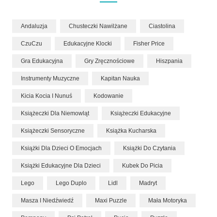
Andaluzja
Chusteczki Nawilżane
Ciastolina
CzuCzu
Edukacyjne Klocki
Fisher Price
Gra Edukacyjna
Gry Zręcznościowe
Hiszpania
Instrumenty Muzyczne
Kapitan Nauka
Kicia Kocia I Nunuś
Kodowanie
Książeczki Dla Niemowląt
Książeczki Edukacyjne
Książeczki Sensoryczne
Książka Kucharska
Książki Dla Dzieci O Emocjach
Książki Do Czytania
Książki Edukacyjne Dla Dzieci
Kubek Do Picia
Lego
Lego Duplo
Lidl
Madryt
Masza I Niedźwiedź
Maxi Puzzle
Mała Motoryka