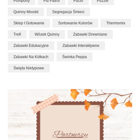
Pompony
Psi Patrol
Pucio
Puzzle
Quinny Moodd
Segregacja Śmieci
Sklep I Gotowanie
Sortowanie Kolorów
Thermomix
Trefl
Wózek Quinny
Zabawki Drewniane
Zabawki Edukacyjne
Zabawki Interaktywne
Zabawki Na Kółkach
Świnka Peppa
Święta Nietypowe