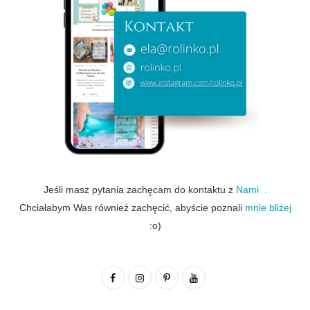
Jeśli masz pytania zachęcam do kontaktu z
Nami .
Chciałabym Was również zachęcić, abyście poznali
mnie bliżej
:o)
F
I
P
Y
a
n
i
o