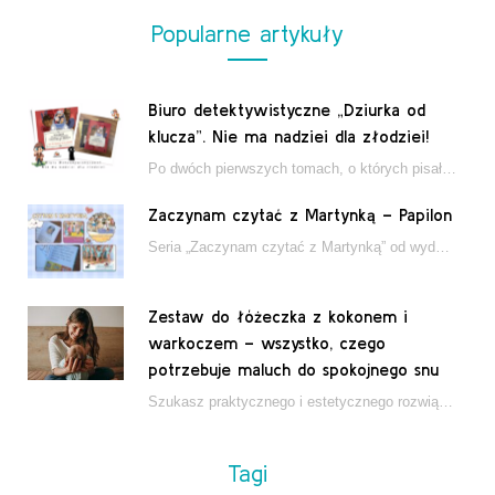
Popularne artykuły
Biuro detektywistyczne „Dziurka od
klucza”. Nie ma nadziei dla złodziei!
Po dwóch pierwszych tomach, o których pisałam tutaj, które wciągnęły nas w świat młodych detektywów…
Zaczynam czytać z Martynką – Papilon
Seria „Zaczynam czytać z Martynką” od wydawnictwa Papilon to estetycznie wydane książki wspierające dzieci w…
Zestaw do łóżeczka z kokonem i
warkoczem – wszystko, czego
potrzebuje maluch do spokojnego snu
Szukasz praktycznego i estetycznego rozwiązania do łóżeczka niemowlęcia? Zestaw z kokonem i warkoczem zapewnia wygodę,…
Tagi