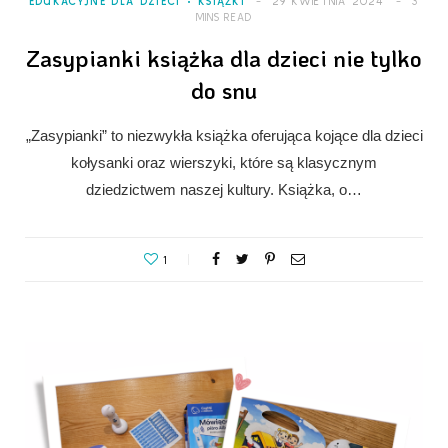
EDUKACYJNE DLA DZIECI
KSIĄŻKI
29 KWIETNIA 2024
3
MINS READ
Zasypianki książka dla dzieci nie tylko
do snu
„Zasypianki” to niezwykła książka oferująca kojące dla dzieci
kołysanki oraz wierszyki, które są klasycznym
dziedzictwem naszej kultury. Książka, o…
1