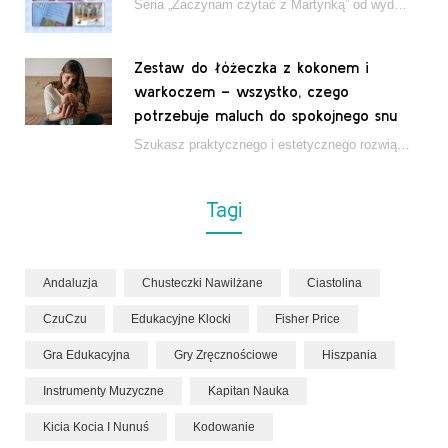
Seria „Zaczynam czytać z Martynką” od wydawnictwa Papilon to estetycznie wydane książki wspierające dzieci w…
Zestaw do łóżeczka z kokonem i
warkoczem – wszystko, czego
potrzebuje maluch do spokojnego snu
Szukasz praktycznego i estetycznego rozwiązania do łóżeczka niemowlęcia? Zestaw z kokonem i warkoczem zapewnia wygodę,…
Tagi
Andaluzja
Chusteczki Nawilżane
Ciastolina
CzuCzu
Edukacyjne Klocki
Fisher Price
Gra Edukacyjna
Gry Zręcznościowe
Hiszpania
Instrumenty Muzyczne
Kapitan Nauka
Kicia Kocia I Nunuś
Kodowanie