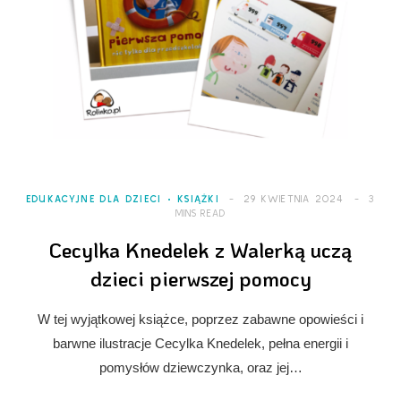
EDUKACYJNE DLA DZIECI
KSIĄŻKI
29 KWIETNIA 2024
3
MINS READ
Cecylka Knedelek z Walerką uczą
dzieci pierwszej pomocy
W tej wyjątkowej książce, poprzez zabawne opowieści i
barwne ilustracje Cecylka Knedelek, pełna energii i
pomysłów dziewczynka, oraz jej…