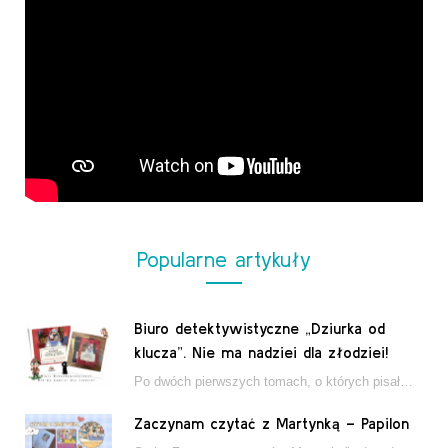
Popularne artykuły
Biuro detektywistyczne „Dziurka od
klucza”. Nie ma nadziei dla złodziei!
Po dwóch pierwszych tomach, o których pisałam tutaj, które wciągnęły nas w świat młodych detektywów…
Zaczynam czytać z Martynką – Papilon