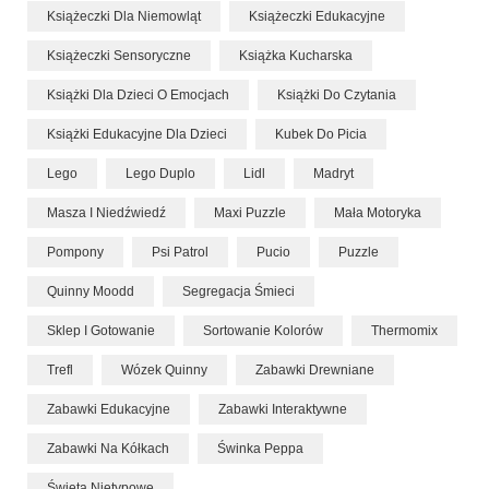
Książeczki Dla Niemowląt
Książeczki Edukacyjne
Książeczki Sensoryczne
Książka Kucharska
Książki Dla Dzieci O Emocjach
Książki Do Czytania
Książki Edukacyjne Dla Dzieci
Kubek Do Picia
Lego
Lego Duplo
Lidl
Madryt
Masza I Niedźwiedź
Maxi Puzzle
Mała Motoryka
Pompony
Psi Patrol
Pucio
Puzzle
Quinny Moodd
Segregacja Śmieci
Sklep I Gotowanie
Sortowanie Kolorów
Thermomix
Trefl
Wózek Quinny
Zabawki Drewniane
Zabawki Edukacyjne
Zabawki Interaktywne
Zabawki Na Kółkach
Świnka Peppa
Święta Nietypowe