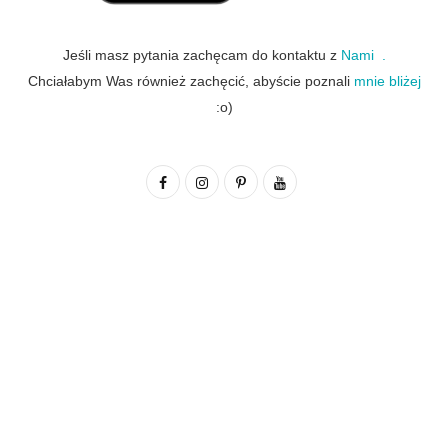
Jeśli masz pytania zachęcam do kontaktu z
Nami .
Chciałabym Was również zachęcić, abyście poznali
mnie bliżej
:o)
F
I
P
Y
a
n
i
o
c
s
n
u
e
t
t
T
b
a
e
u
o
g
r
b
o
r
e
e
k
a
s