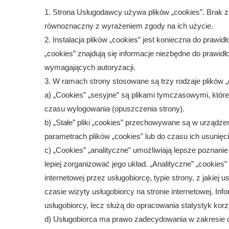
1. Strona Usługodawcy używa plików „cookies”. Brak zm
równoznaczny z wyrażeniem zgody na ich użycie.
2. Instalacja plików „cookies” jest konieczna do prawid
„cookies” znajdują się informacje niezbędne do prawid
wymagających autoryzacji.
3. W ramach strony stosowane są trzy rodzaje plików „co
a) „Cookies” „sesyjne” są plikami tymczasowymi, kt
czasu wylogowania (opuszczenia strony).
b) „Stałe” pliki „cookies” przechowywane są w urządz
parametrach plików „cookies” lub do czasu ich usunięci
c) „Cookies” „analityczne” umożliwiają lepsze poznanie
lepiej zorganizować jego układ. „Analityczne” „cookies
internetowej przez usługobiorcę, typie strony, z jakiej 
czasie wizyty usługobiorcy na stronie internetowej. In
usługobiorcy, lecz służą do opracowania statystyk korz
d) Usługobiorca ma prawo zadecydowania w zakresie d