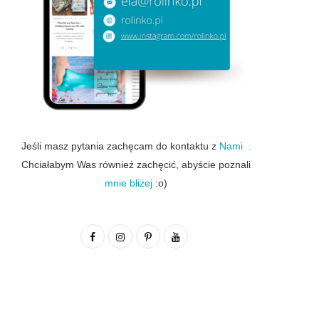
Jeśli masz pytania zachęcam do kontaktu z
Nami .
Chciałabym Was również zachęcić, abyście poznali
mnie bliżej
:o)
F
I
P
Y
a
n
i
o
c
s
n
u
e
t
t
T