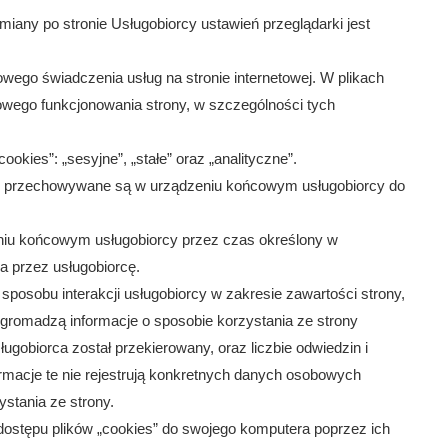
iany po stronie Usługobiorcy ustawień przeglądarki jest
łowego świadczenia usług na stronie internetowej. W plikach
łowego funkcjonowania strony, w szczególności tych
okies”: „sesyjne”, „stałe” oraz „analityczne”.
óre przechowywane są w urządzeniu końcowym usługobiorcy do
eniu końcowym usługobiorcy przez czas określony w
a przez usługobiorcę.
 sposobu interakcji usługobiorcy w zakresie zawartości strony,
” gromadzą informacje o sposobie korzystania ze strony
usługobiorca został przekierowany, oraz liczbie odwiedzin i
formacje te nie rejestrują konkretnych danych osobowych
ystania ze strony.
ostępu plików „cookies” do swojego komputera poprzez ich