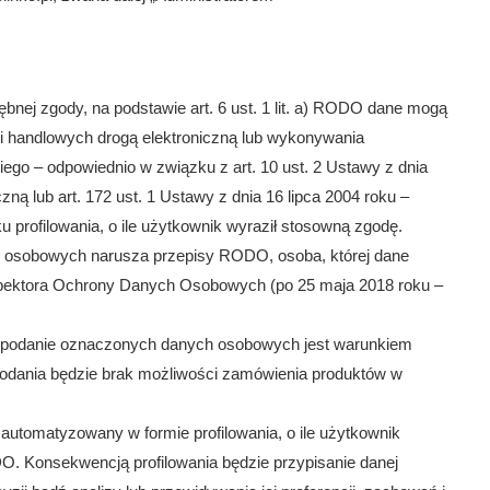
nej zgody, na podstawie art. 6 ust. 1 lit. a) RODO dane mogą
ji handlowych drogą elektroniczną lub wykonywania
ego – odpowiednio w związku z art. 10 ust. 2 Ustawy z dnia
zną lub art. 172 ust. 1 Ustawy z dnia 16 lipca 2004 roku –
profilowania, o ile użytkownik wyraził stosowną zgodę.
h osobowych narusza przepisy RODO, osoba, której dane
spektora Ochrony Danych Osobowych (po 25 maja 2018 roku –
k podanie oznaczonych danych osobowych jest warunkiem
podania będzie brak możliwości zamówienia produktów w
utomatyzowany w formie profilowania, o ile użytkownik
RODO. Konsekwencją profilowania będzie przypisanie danej