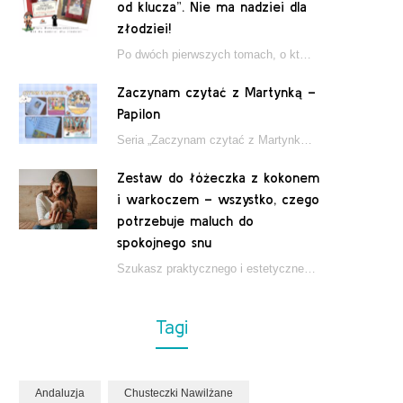
od klucza”. Nie ma nadziei dla
złodziei!
Po dwóch pierwszych tomach, o których pisałam tutaj, które wciągnęły nas w świat młodych detektywów…
Zaczynam czytać z Martynką –
Papilon
Seria „Zaczynam czytać z Martynką” od wydawnictwa Papilon to estetycznie wydane książki wspierające dzieci w…
Zestaw do łóżeczka z kokonem
i warkoczem – wszystko, czego
potrzebuje maluch do
spokojnego snu
Szukasz praktycznego i estetycznego rozwiązania do łóżeczka niemowlęcia? Zestaw z kokonem i warkoczem zapewnia wygodę,…
Tagi
Andaluzja
Chusteczki Nawilżane