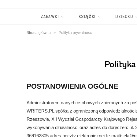
ZABAWKI
KSIĄŻKI
DZIECKO
»
Strona główna
Polityka prywatności
Polityka
POSTANOWIENIA OGÓLNE
Administratorem danych osobowych zbieranych za pośre
WRITERS.PL spółka z ograniczoną odpowiedzialnością
Rzeszowie, XII Wydział Gospodarczy Krajowego Rej
wykonywania działalności oraz adres do doręczeń: ul
369162805,adres poczty elektronicznej (e-mail):
ela@ro