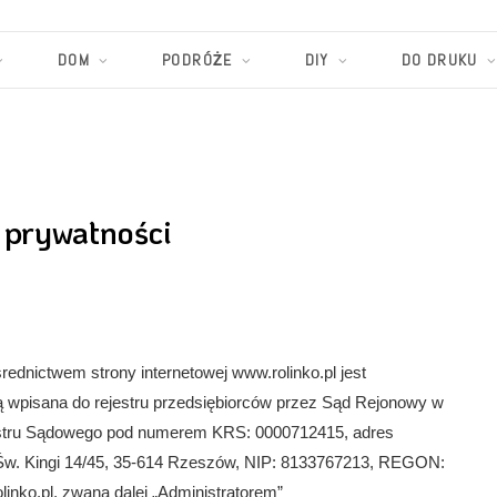
DOM
PODRÓŻE
DIY
DO DRUKU
 prywatności
dnictwem strony internetowej www.rolinko.pl jest
 wpisana do rejestru przedsiębiorców przez Sąd Rejonowy w
estru Sądowego pod numerem KRS: 0000712415, adres
. Św. Kingi 14/45, 35-614 Rzeszów, NIP: 8133767213, REGON:
linko.pl
, zwana dalej „Administratorem”