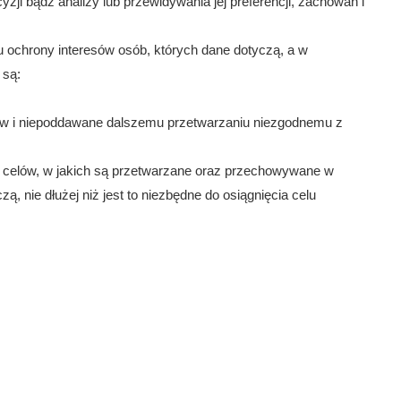
yzji bądź analizy lub przewidywania jej preferencji, zachowań i
lu ochrony interesów osób, których dane dotyczą, a w
 są:
ów i niepoddawane dalszemu przetwarzaniu niezgodnemu z
 celów, w jakich są przetwarzane oraz przechowywane w
zą, nie dłużej niż jest to niezbędne do osiągnięcia celu