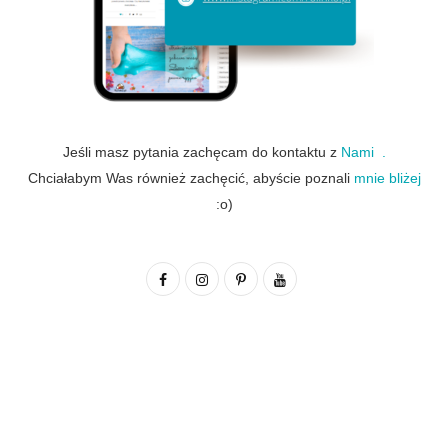
Jeśli masz pytania zachęcam do kontaktu z
Nami .
Chciałabym Was również zachęcić, abyście poznali
mnie bliżej
:o)
F
I
P
Y
a
n
i
o
c
s
n
u
e
t
t
T
b
a
e
u