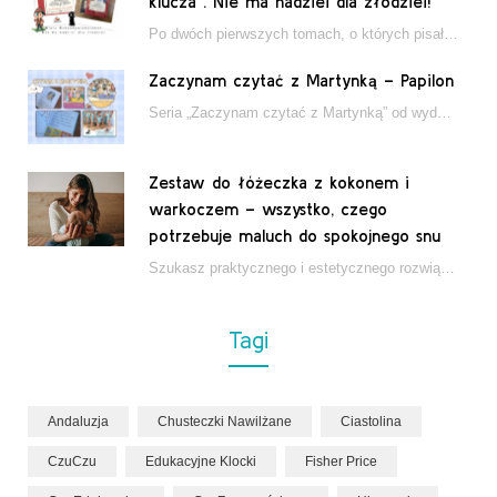
klucza”. Nie ma nadziei dla złodziei!
Po dwóch pierwszych tomach, o których pisałam tutaj, które wciągnęły nas w świat młodych detektywów…
Zaczynam czytać z Martynką – Papilon
Seria „Zaczynam czytać z Martynką” od wydawnictwa Papilon to estetycznie wydane książki wspierające dzieci w…
Zestaw do łóżeczka z kokonem i
warkoczem – wszystko, czego
potrzebuje maluch do spokojnego snu
Szukasz praktycznego i estetycznego rozwiązania do łóżeczka niemowlęcia? Zestaw z kokonem i warkoczem zapewnia wygodę,…
Tagi
Andaluzja
Chusteczki Nawilżane
Ciastolina
CzuCzu
Edukacyjne Klocki
Fisher Price