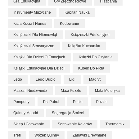
Gra Edukacyjna
Gry Zręcznościowe
Hiszpania
Instrumenty Muzyczne
Kapitan Nauka
Kicia Kocia I Nunuś
Kodowanie
Książeczki Dla Niemowląt
Książeczki Edukacyjne
Książeczki Sensoryczne
Książka Kucharska
Książki Dla Dzieci O Emocjach
Książki Do Czytania
Książki Edukacyjne Dla Dzieci
Kubek Do Picia
Lego
Lego Duplo
Lidl
Madryt
Masza I Niedźwiedź
Maxi Puzzle
Mała Motoryka
Pompony
Psi Patrol
Pucio
Puzzle
Quinny Moodd
Segregacja Śmieci
Sklep I Gotowanie
Sortowanie Kolorów
Thermomix
Trefl
Wózek Quinny
Zabawki Drewniane