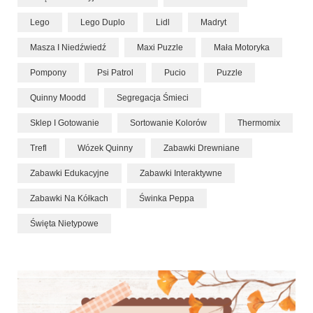
Lego
Lego Duplo
Lidl
Madryt
Masza I Niedźwiedź
Maxi Puzzle
Mała Motoryka
Pompony
Psi Patrol
Pucio
Puzzle
Quinny Moodd
Segregacja Śmieci
Sklep I Gotowanie
Sortowanie Kolorów
Thermomix
Trefl
Wózek Quinny
Zabawki Drewniane
Zabawki Edukacyjne
Zabawki Interaktywne
Zabawki Na Kółkach
Świnka Peppa
Święta Nietypowe