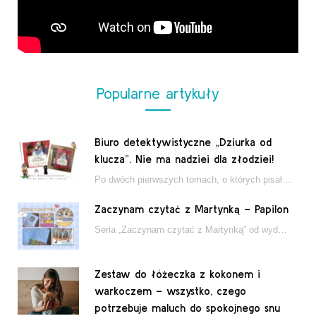
Popularne artykuły
Biuro detektywistyczne „Dziurka od
klucza”. Nie ma nadziei dla złodziei!
Po dwóch pierwszych tomach, o których pisałam tutaj, które wciągnęły nas w świat młodych detektywów…
Zaczynam czytać z Martynką – Papilon
Seria „Zaczynam czytać z Martynką” od wydawnictwa Papilon to estetycznie wydane książki wspierające dzieci w…
Zestaw do łóżeczka z kokonem i
warkoczem – wszystko, czego
potrzebuje maluch do spokojnego snu