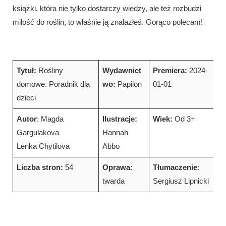
książki, która nie tylko dostarczy wiedzy, ale też rozbudzi
miłość do roślin, to właśnie ją znalazłeś. Gorąco polecam!
Tytuł:
Rośliny
Wydawnict
Premiera:
2024-
domowe. Poradnik dla
wo:
Papilon
01-01
dzieci
Autor
: Magda
Ilustracje:
Wiek:
Od 3+
Gargulakova
Hannah
Lenka Chytilova
Abbo
Liczba stron:
54
Oprawa:
Tłumaczenie
:
twarda
Sergiusz Lipnicki