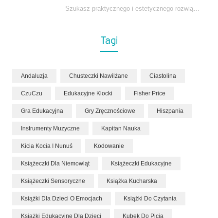
Szukasz praktycznego i estetycznego rozwiązania do łóżeczka niemowlęcia? Zestaw z kokonem i warkoczem zapewnia wygodę,…
Tagi
Andaluzja
Chusteczki Nawilżane
Ciastolina
CzuCzu
Edukacyjne Klocki
Fisher Price
Gra Edukacyjna
Gry Zręcznościowe
Hiszpania
Instrumenty Muzyczne
Kapitan Nauka
Kicia Kocia I Nunuś
Kodowanie
Książeczki Dla Niemowląt
Książeczki Edukacyjne
Książeczki Sensoryczne
Książka Kucharska
Książki Dla Dzieci O Emocjach
Książki Do Czytania
Książki Edukacyjne Dla Dzieci
Kubek Do Picia