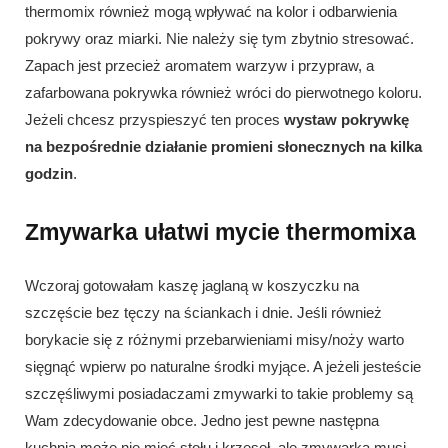
thermomix również mogą wpływać na kolor i odbarwienia
pokrywy oraz miarki. Nie należy się tym zbytnio stresować.
Zapach jest przecież aromatem warzyw i przypraw, a
zafarbowana pokrywka również wróci do pierwotnego koloru.
Jeżeli chcesz przyspieszyć ten proces
wystaw pokrywkę
na bezpośrednie działanie promieni słonecznych na kilka
godzin
.
Zmywarka ułatwi mycie thermomixa
Wczoraj gotowałam kaszę jaglaną w koszyczku na
szczęście bez tęczy na ściankach i dnie. Jeśli również
borykacie się z różnymi przebarwieniami misy/noży warto
sięgnąć wpierw po naturalne środki myjące. A jeżeli jesteście
szczęśliwymi posiadaczami zmywarki to takie problemy są
Wam zdecydowanie obce. Jedno jest pewne następna
kuchnia może nie mieć stołu i krzeseł, ale zmywarka musi