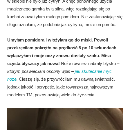
w sklepie nie było już cytryn. A chęć ponownego użycia
magicznego garnka była silna, więc rozglądając się po
kuchni zauważyłam małego pomidora. Nie zastanawiając się
długo uznałam, że podobnie jak cytryna, może on pomóc.
Umyłam pomidora i włożyłam go do miski. Powoli
przekręciłam pokrętło na prędkość 5 po 10 sekundach
wyłączyłam i moje oczy znowu dostały szoku.
Misa
czysta błyszczy jak nowa!
Noże również nabrały błysku –
którym poświeciłam osobny wpis –
jak skutecznie myć
noże
.
Cieszę się, że przywróciłam mu dawną świetność,
jednak jakość i perypetie, jakie towarzyszą najnowszym
modelom TM, pozostawiają wiele do życzenia.