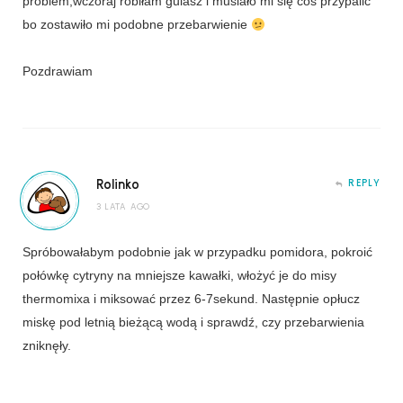
problem,wczoraj robiłam gulasz i musiało mi się coś przypalić
bo zostawiło mi podobne przebarwienie
Pozdrawiam
Rolinko
REPLY
3 LATA AGO
Spróbowałabym podobnie jak w przypadku pomidora, pokroić
połówkę cytryny na mniejsze kawałki, włożyć je do misy
thermomixa i miksować przez 6-7sekund. Następnie opłucz
miskę pod letnią bieżącą wodą i sprawdź, czy przebarwienia
zniknęły.