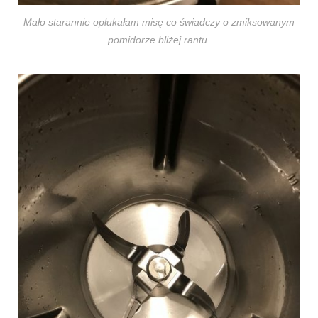
Mało starannie opłukałam misę co świadczy o zmiksowanym
pomidorze bliżej rantu.