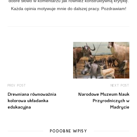
dobre słowo w komentarzu jak również konstruktywną krytykę.
Każda opinia motywuje mnie do dalszej pracy. Pozdrawiam!
PREV POST
NEXT POST
Drewniana równoważnia
Narodowe Muzeum Nauk
kolorowa układanka
Przyrodniczych w
edukacyjna
Madrycie
PODOBNE WPISY