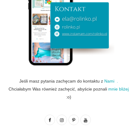
Jeśli masz pytania zachęcam do kontaktu z
Nami .
Chciałabym Was również zachęcić, abyście poznali
mnie bliżej
:o)
F
I
P
Y
a
n
i
o