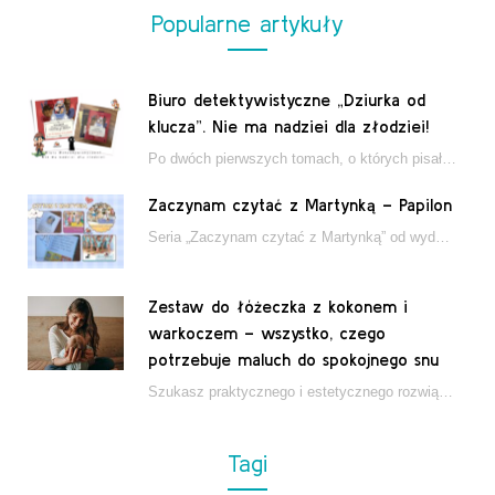
Popularne artykuły
Biuro detektywistyczne „Dziurka od
klucza”. Nie ma nadziei dla złodziei!
Po dwóch pierwszych tomach, o których pisałam tutaj, które wciągnęły nas w świat młodych detektywów…
Zaczynam czytać z Martynką – Papilon
Seria „Zaczynam czytać z Martynką” od wydawnictwa Papilon to estetycznie wydane książki wspierające dzieci w…
Zestaw do łóżeczka z kokonem i
warkoczem – wszystko, czego
potrzebuje maluch do spokojnego snu
Szukasz praktycznego i estetycznego rozwiązania do łóżeczka niemowlęcia? Zestaw z kokonem i warkoczem zapewnia wygodę,…
Tagi