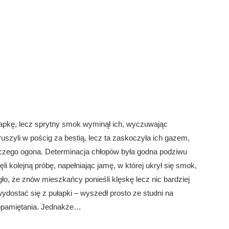
łapkę, lecz sprytny smok wyminął ich, wyczuwając
ruszyli w pościg za bestią, lecz ta zaskoczyła ich gazem,
czego ogona. Determinacja chłopów była godna podziwu
i kolejną próbę, napełniając jamę, w której ukrył się smok,
, że znów mieszkańcy ponieśli klęskę lecz nic bardziej
ostać się z pułapki – wyszedł prosto ze studni na
opamiętania. Jednakże…