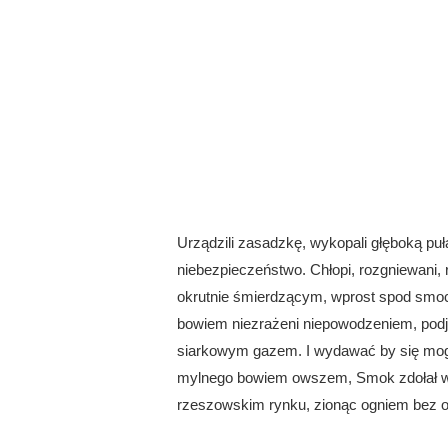
Urządzili zasadzkę, wykopali głęboką pu
niebezpieczeństwo. Chłopi, rozgniewani, 
okrutnie śmierdzącym, wprost spod smo
bowiem niezrażeni niepowodzeniem, podjęl
siarkowym gazem. I wydawać by się mogło
mylnego bowiem owszem, Smok zdołał wyd
rzeszowskim rynku, zionąc ogniem bez 