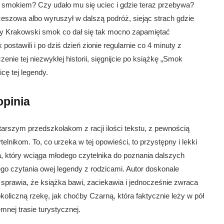
m smokiem? Czy udało mu się uciec i gdzie teraz przebywa?
eszowa albo wyruszył w dalszą podróż, siejąc strach gdzie
y Krakowski smok co dał się tak mocno zapamiętać
tawili i po dziś dzień zionie regularnie co 4 minuty z
nie tej niezwykłej historii, sięgnijcie po książkę „Smok
cę tej legendy.
pinia
rszym przedszkolakom z racji ilości tekstu, z pewnością
lnikom. To, co urzeka w tej opowieści, to przystępny i lekki
, który wciąga młodego czytelnika do poznania dalszych
o czytania owej legendy z rodzicami. Autor doskonale
sprawia, że książka bawi, zaciekawia i jednocześnie zwraca
oliczną rzekę, jak choćby Czarną, która faktycznie leży w pół
nej trasie turystycznej.