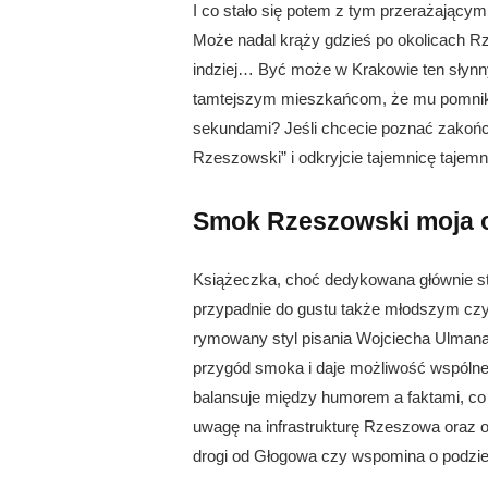
I co stało się potem z tym przerażający
Może nadal krąży gdzieś po okolicach Rz
indziej… Być może w Krakowie ten słynn
tamtejszym mieszkańcom, że mu pomnik pos
sekundami? Jeśli chcecie poznać zakończe
Rzeszowski” i odkryjcie tajemnicę tajemni
Smok Rzeszowski moja o
Książeczka, choć dedykowana głównie sta
przypadnie do gustu także młodszym czyte
rymowany styl pisania Wojciecha Ulmana
przygód smoka i daje możliwość wspólneg
balansuje między humorem a faktami, co 
uwagę na infrastrukturę Rzeszowa oraz ok
drogi od Głogowa czy wspomina o podziem