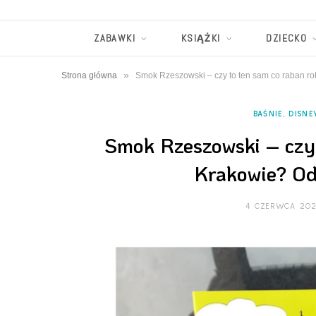
ZABAWKI
KSIĄŻKI
DZIECKO
»
Strona główna
Smok Rzeszowski – czy to ten sam co raban rob
BAŚNIE, DISNE
Smok Rzeszowski – czy 
Krakowie? Odk
4 CZERWCA 20