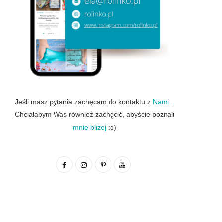
Jeśli masz pytania zachęcam do kontaktu z
Nami .
Chciałabym Was również zachęcić, abyście poznali
mnie bliżej
:o)
F
I
P
Y
a
n
i
o
c
s
n
u
e
t
t
T