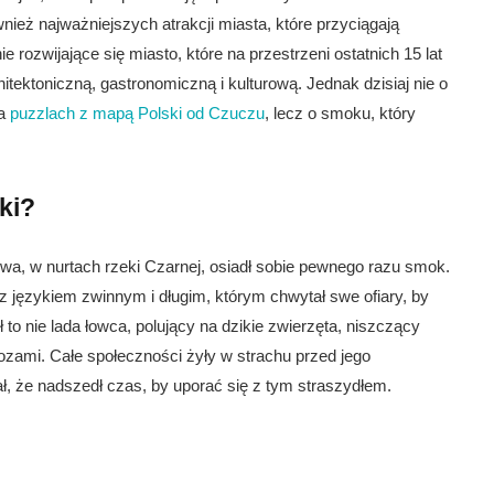
nież najważniejszych atrakcji miasta, które przyciągają
e rozwijające się miasto, które na przestrzeni ostatnich 15 lat
tektoniczną, gastronomiczną i kulturową. Jednak dzisiaj nie o
na
puzzlach z mapą Polski od Czuczu
, lecz o smoku, który
ki?
a, w nurtach rzeki Czarnej, osiadł sobie pewnego razu smok.
 z językiem zwinnym i długim, którym chwytał swe ofiary, by
to nie lada łowca, polujący na dzikie zwierzęta, niszczący
ozami. Całe społeczności żyły w strachu przed jego
ł, że nadszedł czas, by uporać się z tym straszydłem.