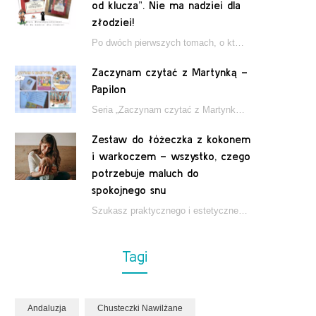
od klucza”. Nie ma nadziei dla
złodziei!
Po dwóch pierwszych tomach, o których pisałam tutaj, które wciągnęły nas w świat młodych detektywów…
Zaczynam czytać z Martynką –
Papilon
Seria „Zaczynam czytać z Martynką” od wydawnictwa Papilon to estetycznie wydane książki wspierające dzieci w…
Zestaw do łóżeczka z kokonem
i warkoczem – wszystko, czego
potrzebuje maluch do
spokojnego snu
Szukasz praktycznego i estetycznego rozwiązania do łóżeczka niemowlęcia? Zestaw z kokonem i warkoczem zapewnia wygodę,…
Tagi
Andaluzja
Chusteczki Nawilżane