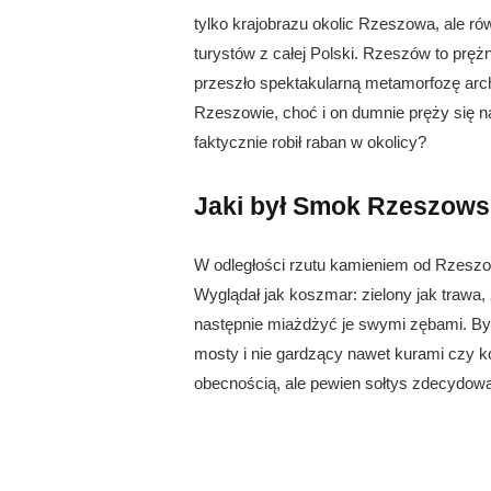
tylko krajobrazu okolic Rzeszowa, ale rów
turystów z całej Polski. Rzeszów to prężni
przeszło spektakularną metamorfozę archi
Rzeszowie, choć i on dumnie pręży się 
faktycznie robił raban w okolicy?
Jaki był Smok Rzeszows
W odległości rzutu kamieniem od Rzeszow
Wyglądał jak koszmar: zielony jak trawa,
następnie miażdżyć je swymi zębami. Był 
mosty i nie gardzący nawet kurami czy k
obecnością, ale pewien sołtys zdecydowa