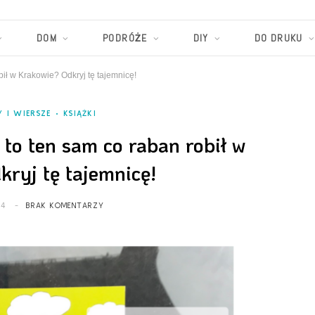
DOM
PODRÓŻE
DIY
DO DRUKU
ił w Krakowie? Odkryj tę tajemnicę!
Y I WIERSZE
KSIĄŻKI
to ten sam co raban robił w
ryj tę tajemnicę!
24
BRAK KOMENTARZY