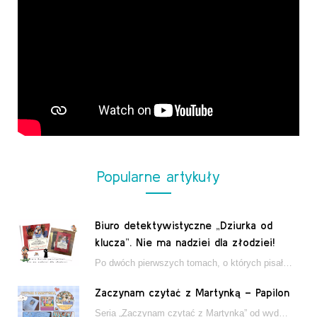
Popularne artykuły
Biuro detektywistyczne „Dziurka od
klucza”. Nie ma nadziei dla złodziei!
Po dwóch pierwszych tomach, o których pisałam tutaj, które wciągnęły nas w świat młodych detektywów…
Zaczynam czytać z Martynką – Papilon
Seria „Zaczynam czytać z Martynką” od wydawnictwa Papilon to estetycznie wydane książki wspierające dzieci w…