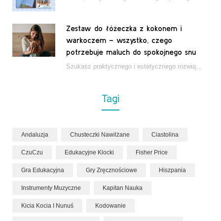
Zestaw do łóżeczka z kokonem i
warkoczem – wszystko, czego
potrzebuje maluch do spokojnego snu
Szukasz praktycznego i estetycznego rozwiązania do łóżeczka niemowlęcia? Zestaw z kokonem i warkoczem zapewnia wygodę,…
Tagi
Andaluzja
Chusteczki Nawilżane
Ciastolina
CzuCzu
Edukacyjne Klocki
Fisher Price
Gra Edukacyjna
Gry Zręcznościowe
Hiszpania
Instrumenty Muzyczne
Kapitan Nauka
Kicia Kocia I Nunuś
Kodowanie