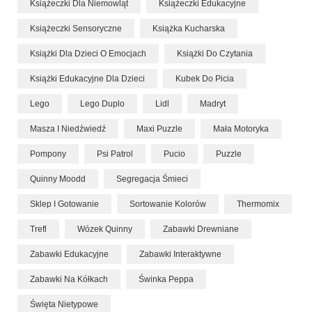
Książeczki Dla Niemowląt
Książeczki Edukacyjne
Książeczki Sensoryczne
Książka Kucharska
Książki Dla Dzieci O Emocjach
Książki Do Czytania
Książki Edukacyjne Dla Dzieci
Kubek Do Picia
Lego
Lego Duplo
Lidl
Madryt
Masza I Niedźwiedź
Maxi Puzzle
Mała Motoryka
Pompony
Psi Patrol
Pucio
Puzzle
Quinny Moodd
Segregacja Śmieci
Sklep I Gotowanie
Sortowanie Kolorów
Thermomix
Trefl
Wózek Quinny
Zabawki Drewniane
Zabawki Edukacyjne
Zabawki Interaktywne
Zabawki Na Kółkach
Świnka Peppa
Święta Nietypowe