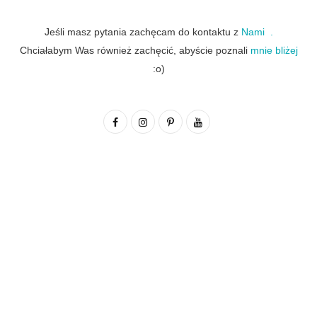
Jeśli masz pytania zachęcam do kontaktu z
Nami .
Chciałabym Was również zachęcić, abyście poznali
mnie bliżej
:o)
F
I
P
Y
a
n
i
o
c
s
n
u
e
t
t
T
b
a
e
u
o
g
r
b
o
r
e
e
k
a
s
m
t