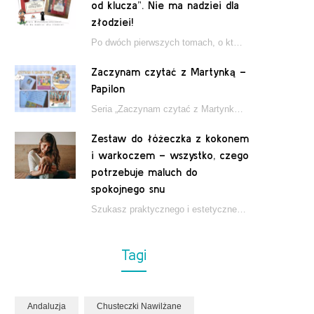
od klucza”. Nie ma nadziei dla
złodziei!
Po dwóch pierwszych tomach, o których pisałam tutaj, które wciągnęły nas w świat młodych detektywów…
Zaczynam czytać z Martynką –
Papilon
Seria „Zaczynam czytać z Martynką” od wydawnictwa Papilon to estetycznie wydane książki wspierające dzieci w…
Zestaw do łóżeczka z kokonem
i warkoczem – wszystko, czego
potrzebuje maluch do
spokojnego snu
Szukasz praktycznego i estetycznego rozwiązania do łóżeczka niemowlęcia? Zestaw z kokonem i warkoczem zapewnia wygodę,…
Tagi
Andaluzja
Chusteczki Nawilżane