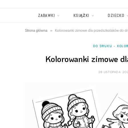
ZABAWKI
KSIĄŻKI
DZIECKO
»
Strona główna
Kolorowanki zimowe dla przedszkolaków do d
DO DRUKU
KOLO
Kolorowanki zimowe dl
28 LISTOPADA 20