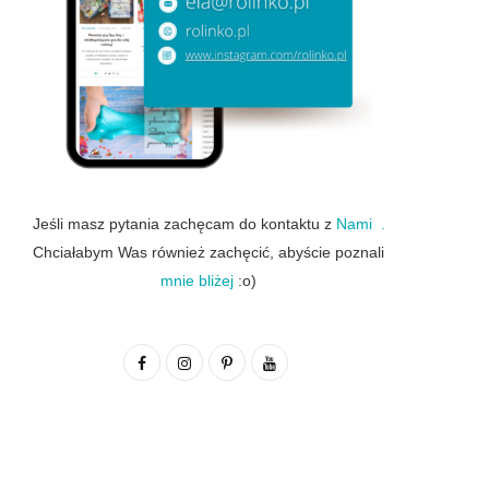
Jeśli masz pytania zachęcam do kontaktu z
Nami .
Chciałabym Was również zachęcić, abyście poznali
mnie bliżej
:o)
F
I
P
Y
a
n
i
o
c
s
n
u
e
t
t
T