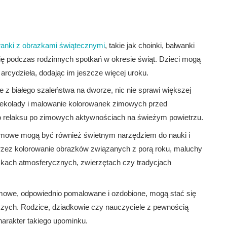
anki z obrazkami świątecznymi
, takie jak choinki, bałwanki
ię podczas rodzinnych spotkań w okresie świąt. Dzieci mogą
arcydzieła, dodając im jeszcze więcej uroku.
 z białego szaleństwa na dworze, nic nie sprawi większej
czekolady i malowanie kolorowanek zimowych przed
o relaksu po zimowych aktywnościach na świeżym powietrzu.
mowe mogą być również świetnym narzędziem do nauki i
oprzez kolorowanie obrazków związanych z porą roku, maluchy
kach atmosferycznych, zwierzętach czy tradycjach
mowe, odpowiednio pomalowane i ozdobione, mogą stać się
szych. Rodzice, dziadkowie czy nauczyciele z pewnością
harakter takiego upominku.