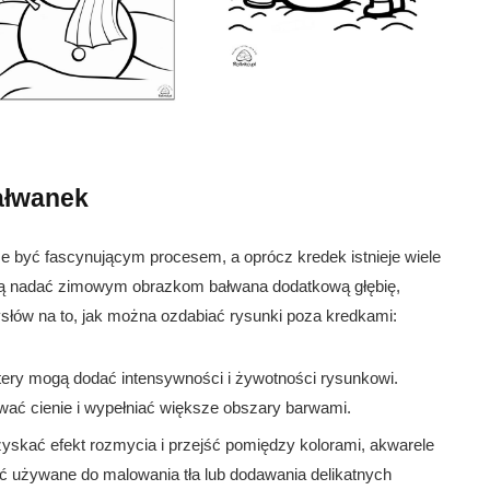
ałwanek
 być fascynującym procesem, a oprócz kredek istnieje wiele
ogą nadać zimowym obrazkom bałwana dodatkową głębię,
mysłów na to, jak można ozdabiać rysunki poza kredkami:
ery mogą dodać intensywności i żywotności rysunkowi.
ać cienie i wypełniać większe obszary barwami.
zyskać efekt rozmycia i przejść pomiędzy kolorami, akwarele
używane do malowania tła lub dodawania delikatnych