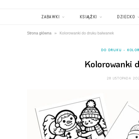
ZABAWKI
KSIĄŻKI
DZIECKO
»
Strona główna
Kolorowanki do druku bałwanek
DO DRUKU
KOLO
Kolorowanki 
28 LISTOPADA 20