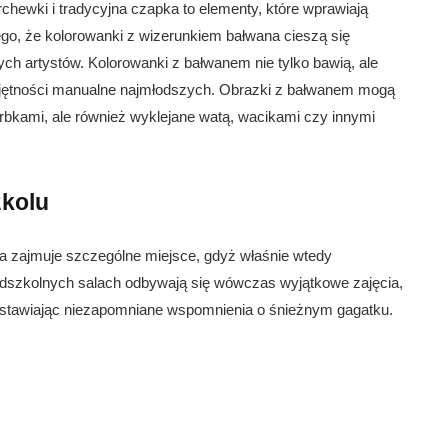
chewki i tradycyjna czapka to elementy, które wprawiają
ego, że kolorowanki z wizerunkiem bałwana cieszą się
h artystów. Kolorowanki z bałwanem nie tylko bawią, ale
ejętności manualne najmłodszych. Obrazki z bałwanem mogą
arbkami, ale również wyklejane watą, wacikami czy innymi
zkolu
a zajmuje szczególne miejsce, gdyż właśnie wtedy
szkolnych salach odbywają się wówczas wyjątkowe zajęcia,
zostawiając niezapomniane wspomnienia o śnieżnym gagatku.