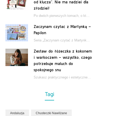
od klucza”. Nie ma nadziei dla
złodziei!
Po dwóch pierwszych tomach, o których pisałam tutaj, które wciągnęły nas w świat młodych detektywów…
Zaczynam czytać z Martynką –
Papilon
Seria „Zaczynam czytać z Martynką” od wydawnictwa Papilon to estetycznie wydane książki wspierające dzieci w…
Zestaw do łóżeczka z kokonem
i warkoczem – wszystko, czego
potrzebuje maluch do
spokojnego snu
Szukasz praktycznego i estetycznego rozwiązania do łóżeczka niemowlęcia? Zestaw z kokonem i warkoczem zapewnia wygodę,…
Tagi
Andaluzja
Chusteczki Nawilżane