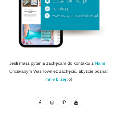
Jeśli masz pytania zachęcam do kontaktu z
Nami .
Chciałabym Was również zachęcić, abyście poznali
mnie bliżej
:o)
F
I
P
Y
a
n
i
o
c
s
n
u
e
t
t
T