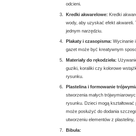
odcieni.
Kredki akwarelowe:
Kredki akware
wody, aby uzyskać efekt akwareli.
jednym narzędziu.
Plakaty i czasopisma:
Wycinanie i
gazet może być kreatywnym sposo
Materiały do rękodzieła:
Używanie 
guziki, koraliki czy kolorowe wstą
rysunku.
Plastelina i formowanie trójwy
stworzenia małych trójwymiarowyc
rysunku. Dzieci mogą kształtować pl
może posłużyć do dodania szczegół
utworzeniu elementów z plasteliny,
Bibuła: