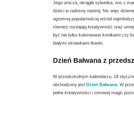
Jego urocza, okrągła sylwetka, nos z mar
dzieci w radosny nastrój. Nic więc dziwn
ogromną popularnością wśród najmłodszyc
również rozwijają kreatywność oraz umi
być nie tylko kolorowane kredkami czy f
białymi skrawkami tkanin.
Dzień Bałwana z przeds
W przedszkolnym kalendarzu, 18 styczni
obchodzony jest
Dzień Bałwana.
W przed
pełne kreatywności i zimowej magii, po