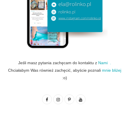
Jeśli masz pytania zachęcam do kontaktu z
Nami .
Chciałabym Was również zachęcić, abyście poznali
mnie bliżej
:o)
F
I
P
Y
a
n
i
o
c
s
n
u
e
t
t
T