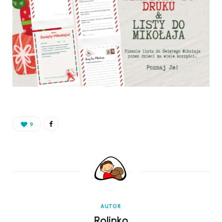
9
AUTOR
Rolinko