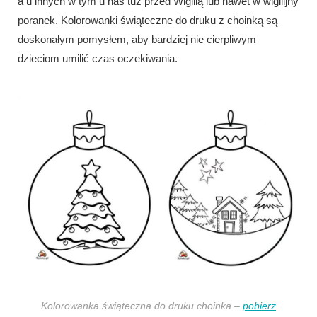
a u innych w tym u nas tuż przed Wigilią lub nawet w wigilijny
poranek. Kolorowanki świąteczne do druku z choinką są
doskonałym pomysłem, aby bardziej nie cierpliwym
dzieciom umilić czas oczekiwania.
Kolorowanka świąteczna do druku choinka –
pobierz