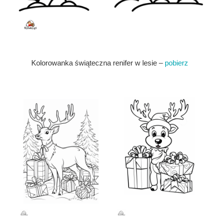
Kolorowanka świąteczna renifer w lesie –
pobierz