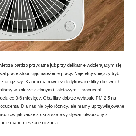
wietrza bardzo przydatna już przy delikatnie wdzierającym się
 pracę stopniując natężenie pracy. Najefektywniejszy tryb
 też uciążliwy. Xiaomi ma również dedykowane filtry do swoich
aliśmy w kolorze zielonym i fioletowym – producent
lu co 3-6 miesięcy. Oba filtry dobrze wyłapuje PM 2,5 na
producenta. Dla nas nie było różnicy, ale mamy uprzywilejowane
mrozków jak widzę z okna szarawy dywan utworzony z
olinie mam mieszane uczucia.