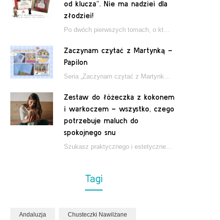
od klucza”. Nie ma nadziei dla
złodziei!
Po dwóch pierwszych tomach, o których pisałam tutaj, które wciągnęły nas w świat młodych detektywów…
Zaczynam czytać z Martynką –
Papilon
Seria „Zaczynam czytać z Martynką” od wydawnictwa Papilon to estetycznie wydane książki wspierające dzieci w…
Zestaw do łóżeczka z kokonem
i warkoczem – wszystko, czego
potrzebuje maluch do
spokojnego snu
Szukasz praktycznego i estetycznego rozwiązania do łóżeczka niemowlęcia? Zestaw z kokonem i warkoczem zapewnia wygodę,…
Tagi
Andaluzja
Chusteczki Nawilżane