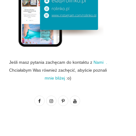
Jeśli masz pytania zachęcam do kontaktu z
Nami .
Chciałabym Was również zachęcić, abyście poznali
mnie bliżej
:o)
F
I
P
Y
a
n
i
o
c
s
n
u
e
t
t
T