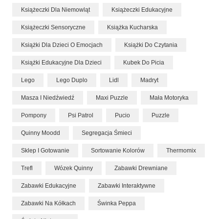
Książeczki Dla Niemowląt
Książeczki Edukacyjne
Książeczki Sensoryczne
Książka Kucharska
Książki Dla Dzieci O Emocjach
Książki Do Czytania
Książki Edukacyjne Dla Dzieci
Kubek Do Picia
Lego
Lego Duplo
Lidl
Madryt
Masza I Niedźwiedź
Maxi Puzzle
Mała Motoryka
Pompony
Psi Patrol
Pucio
Puzzle
Quinny Moodd
Segregacja Śmieci
Sklep I Gotowanie
Sortowanie Kolorów
Thermomix
Trefl
Wózek Quinny
Zabawki Drewniane
Zabawki Edukacyjne
Zabawki Interaktywne
Zabawki Na Kółkach
Świnka Peppa