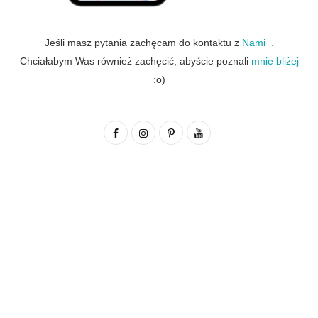
Jeśli masz pytania zachęcam do kontaktu z
Nami .
Chciałabym Was również zachęcić, abyście poznali
mnie bliżej
:o)
F
I
P
Y
a
n
i
o
c
s
n
u
e
t
t
T
b
a
e
u
o
g
r
b
o
r
e
e
k
a
s