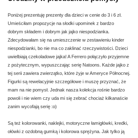
Poniżej prezentuję prezenty dla dzieci w cenie do 3 i 6 zł.
Umieściłam propozycje na słodki upominek z bardzo
dobrym składem i dobrym jak jajko niespodzianka.
Zdecydowałam się na umieszczenie w zestawieniu kinder
niespodzianki, bo nie ma co zaklinać rzeczywistości. Dzieci
uwielbiają czekoladowe jajka! A Ferrero połączyło przyjemne
z pożytecznym, wypuszczając serię Natoons. Każde jajko z
tej serii zawiera zwierzątko, które żyje w Ameryce Północnej.
Figurki są rewelacyjnie szczegółowe i muszę przyznać, że
mam na nie pomysł. Jednak nasza kolekcja rośnie bardzo
powoli i nie wiem czy uda mi się zebrać chociaż kilkanaście
zanim wycofają serię :o)
Są też kolorowanki, naklejki, motoryczne łamigłówki, kredki,
ołówki z ozdobną gumką i kolorowa sprężyna. Jak tylko ją