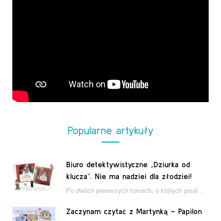
Popularne artykuły
Biuro detektywistyczne „Dziurka od
klucza”. Nie ma nadziei dla złodziei!
Po dwóch pierwszych tomach, o których pisałam tutaj, które wciągnęły nas w świat młodych detektywów…
Zaczynam czytać z Martynką – Papilon