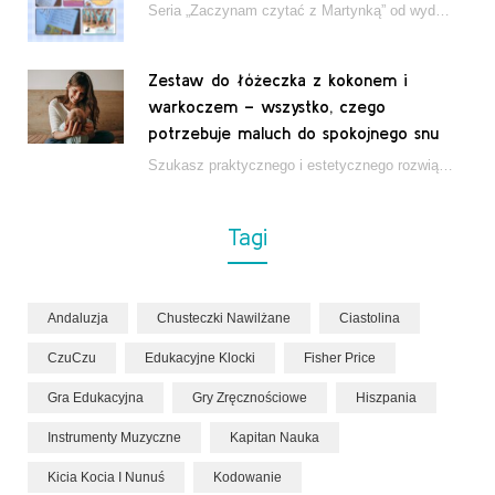
Seria „Zaczynam czytać z Martynką” od wydawnictwa Papilon to estetycznie wydane książki wspierające dzieci w…
Zestaw do łóżeczka z kokonem i
warkoczem – wszystko, czego
potrzebuje maluch do spokojnego snu
Szukasz praktycznego i estetycznego rozwiązania do łóżeczka niemowlęcia? Zestaw z kokonem i warkoczem zapewnia wygodę,…
Tagi
Andaluzja
Chusteczki Nawilżane
Ciastolina
CzuCzu
Edukacyjne Klocki
Fisher Price
Gra Edukacyjna
Gry Zręcznościowe
Hiszpania
Instrumenty Muzyczne
Kapitan Nauka
Kicia Kocia I Nunuś
Kodowanie