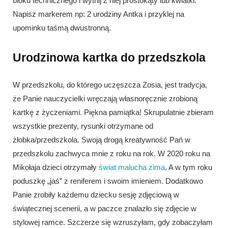
bloku technicznego i wytnij z niej prostokąty lub kwiatki.
Napisz markerem np: 2 urodziny Antka i przyklej na
upominku taśmą dwustronną.
Urodzinowa kartka do przedszkola
W przedszkolu, do którego uczęszcza Zosia, jest tradycja,
że Panie nauczycielki wręczają własnoręcznie zrobioną
kartkę z życzeniami. Piękna pamiątka! Skrupulatnie zbieram
wszystkie prezenty, rysunki otrzymane od
żłobka/przedszkola. Swoją drogą kreatywność Pań w
przedszkolu zachwyca mnie z roku na rok. W 2020 roku na
Mikołaja dzieci otrzymały
świat malucha zima
. A w tym roku
poduszkę „jaś” z reniferem i swoim imieniem. Dodatkowo
Panie zrobiły każdemu dziecku sesję zdjęciową w
świątecznej scenerii, a w paczce znalazło się zdjęcie w
stylowej ramce. Szczerze się wzruszyłam, gdy zobaczyłam