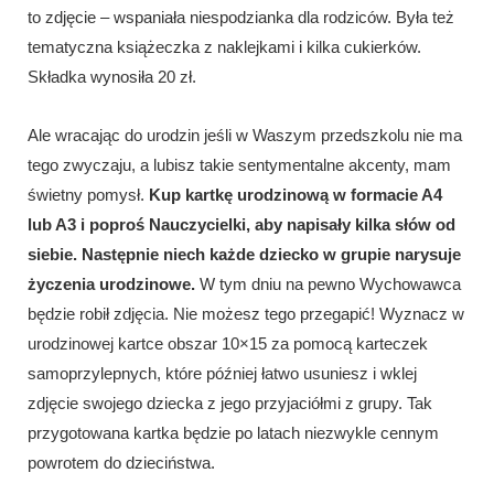
to zdjęcie – wspaniała niespodzianka dla rodziców. Była też
tematyczna książeczka z naklejkami i kilka cukierków.
Składka wynosiła 20 zł.
Ale wracając do urodzin jeśli w Waszym przedszkolu nie ma
tego zwyczaju, a lubisz takie sentymentalne akcenty, mam
świetny pomysł.
Kup kartkę urodzinową w formacie A4
lub A3 i poproś Nauczycielki, aby napisały kilka słów od
siebie. Następnie niech każde dziecko w grupie narysuje
życzenia urodzinowe.
W tym dniu na pewno Wychowawca
będzie robił zdjęcia. Nie możesz tego przegapić! Wyznacz w
urodzinowej kartce obszar 10×15 za pomocą karteczek
samoprzylepnych, które później łatwo usuniesz i wklej
zdjęcie swojego dziecka z jego przyjaciółmi z grupy. Tak
przygotowana kartka będzie po latach niezwykle cennym
powrotem do dzieciństwa.