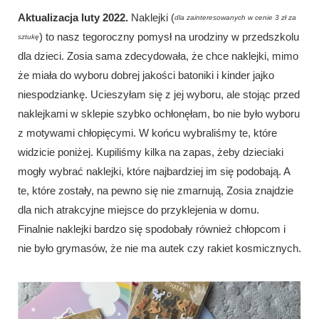
Aktualizacja luty 2022.
Naklejki (
dla zainteresowanych w cenie 3 zł za
) to nasz tegoroczny pomysł na urodziny w przedszkolu
sztukę
dla dzieci. Zosia sama zdecydowała, że chce naklejki, mimo
że miała do wyboru dobrej jakości batoniki i kinder jajko
niespodziankę. Ucieszyłam się z jej wyboru, ale stojąc przed
naklejkami w sklepie szybko ochłonęłam, bo nie było wyboru
z motywami chłopięcymi. W końcu wybraliśmy te, które
widzicie poniżej. Kupiliśmy kilka na zapas, żeby dzieciaki
mogły wybrać naklejki, które najbardziej im się podobają. A
te, które zostały, na pewno się nie zmarnują, Zosia znajdzie
dla nich atrakcyjne miejsce do przyklejenia w domu.
Finalnie naklejki bardzo się spodobały również chłopcom i
nie było grymasów, że nie ma autek czy rakiet kosmicznych.