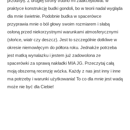
przód/tył). Z drugiej strony trudno mi zaakceptować w
praktyce konstrukcję budki gondoli, bo w teorii nadal wygląda
dla mnie świetnie. Podobnie budka w spacerówce
przyprawia mnie o ból głowy swoim rozmiarem i słabą
osłoną przed niekorzystnymi warunkami atmosferycznymi
(słońce, wiatr czy deszcz). Jest to szczególnie dotkliwe w
okresie niemowlęcym do półtora roku. Jednakże potrzeba
jest matką wynalazku i jestem już zadowolona ze
spacerówki za sprawą nakładki MIA JG. Przeczytaj całą
moją obszerną recenzję wózka. Każdy z nas jest inny i inne
ma potrzeby i warunki użytkowania! To co dla mnie jest wadą
może nie być dla Ciebie!