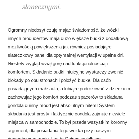
słonecznymi.
Ogromny niedosyt czuję mając świadomość, że wózki
innych producentów mają dużo większe budki z dodatkową
możliwością powiększenia jak również posiadające
siateczkowy panel dla optymalnej wentylacji w upalne dni.
Niestety wygląd wziął górę nad funkcjonalnością i
komfortem. Składanie budki intuicyjne wystarczy zwolnić
blokady po obu stronach i położyć budkę. Dla osób
posiadających małe auta, a lubiące podróżować z dzieckiem
zachowując jego komfort podczas spacerów to składana
gondola quinny modd jest absolutnym hitem! System
składania jest prosty i faktycznie gondola zajmuje niewiele
miejsca w samochodzie. To był przede wszystkim koronny
argument, dla posiadania tego wózka przy naszym
dynamicznym życiu. I za to Quinny uwielbiam.