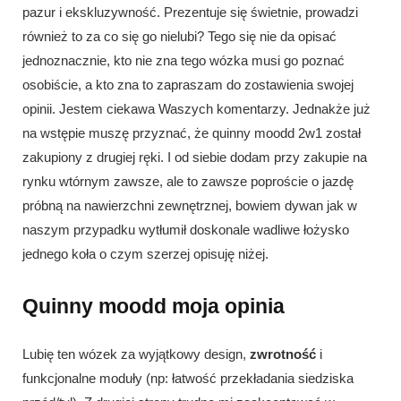
pazur i ekskluzywność. Prezentuje się świetnie, prowadzi
również to za co się go nielubi? Tego się nie da opisać
jednoznacznie, kto nie zna tego wózka musi go poznać
osobiście, a kto zna to zapraszam do zostawienia swojej
opinii. Jestem ciekawa Waszych komentarzy. Jednakże już
na wstępie muszę przyznać, że quinny moodd 2w1 został
zakupiony z drugiej ręki. I od siebie dodam przy zakupie na
rynku wtórnym zawsze, ale to zawsze poproście o jazdę
próbną na nawierzchni zewnętrznej, bowiem dywan jak w
naszym przypadku wytłumił doskonale wadliwe łożysko
jednego koła o czym szerzej opisuję niżej.
Quinny moodd moja opinia
Lubię ten wózek za wyjątkowy design,
zwrotność
i
funkcjonalne moduły (np: łatwość przekładania siedziska