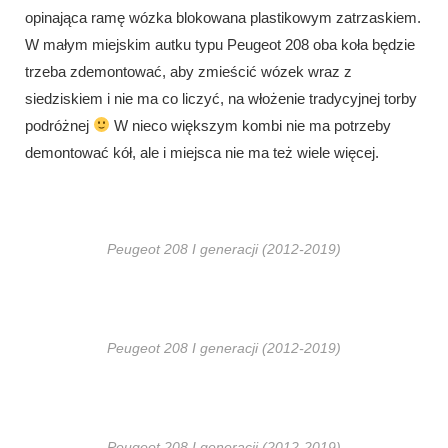
opinająca ramę wózka blokowana plastikowym zatrzaskiem.
W małym miejskim autku typu Peugeot 208 oba koła będzie
trzeba zdemontować, aby zmieścić wózek wraz z
siedziskiem i nie ma co liczyć, na włożenie tradycyjnej torby
podróżnej
W nieco większym kombi nie ma potrzeby
demontować kół, ale i miejsca nie ma też wiele więcej.
Peugeot 208 I generacji (2012-2019)
Peugeot 208 I generacji (2012-2019)
Peugeot 208 I generacji (2012-2019)