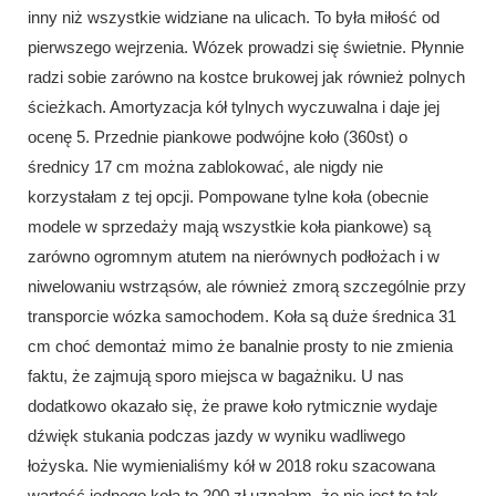
inny niż wszystkie widziane na ulicach. To była miłość od
pierwszego wejrzenia. Wózek prowadzi się świetnie. Płynnie
radzi sobie zarówno na kostce brukowej jak również polnych
ścieżkach. Amortyzacja kół tylnych wyczuwalna i daje jej
ocenę 5. Przednie piankowe podwójne koło (360st) o
średnicy 17 cm można zablokować, ale nigdy nie
korzystałam z tej opcji. Pompowane tylne koła (obecnie
modele w sprzedaży mają wszystkie koła piankowe) są
zarówno ogromnym atutem na nierównych podłożach i w
niwelowaniu wstrząsów, ale również zmorą szczególnie przy
transporcie wózka samochodem. Koła są duże średnica 31
cm choć demontaż mimo że banalnie prosty to nie zmienia
faktu, że zajmują sporo miejsca w bagażniku. U nas
dodatkowo okazało się, że prawe koło rytmicznie wydaje
dźwięk stukania podczas jazdy w wyniku wadliwego
łożyska. Nie wymienialiśmy kół w 2018 roku szacowana
wartość jednego koła to 200 zł uznałam, że nie jest to tak