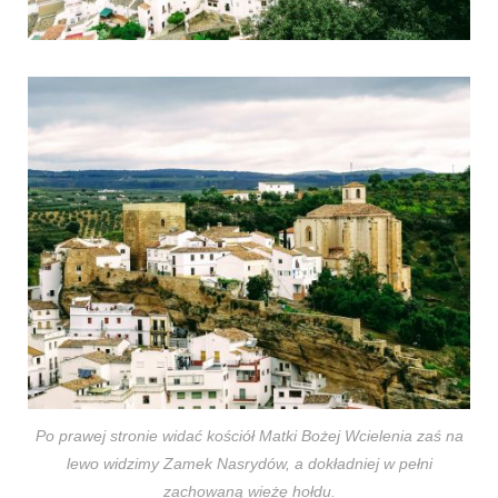
Po prawej stronie widać kościół Matki Bożej Wcielenia zaś na
lewo widzimy Zamek
Nasrydów
, a dokładniej w pełni
zachowaną wieżę hołdu.