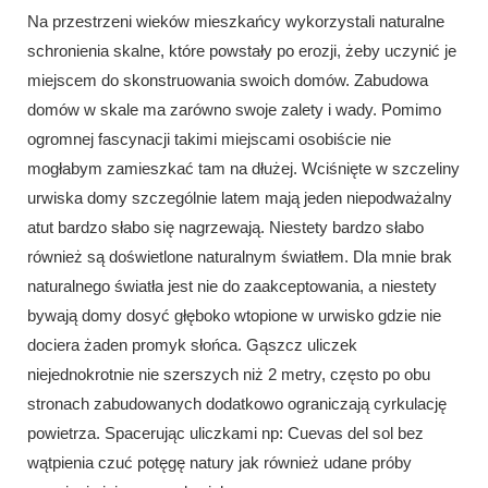
Na przestrzeni wieków mieszkańcy wykorzystali naturalne
schronienia skalne, które powstały po erozji, żeby uczynić je
miejscem do skonstruowania swoich domów. Zabudowa
domów w skale ma zarówno swoje zalety i wady. Pomimo
ogromnej fascynacji takimi miejscami osobiście nie
mogłabym zamieszkać tam na dłużej. Wciśnięte w szczeliny
urwiska domy szczególnie latem mają jeden niepodważalny
atut bardzo słabo się nagrzewają. Niestety bardzo słabo
również są doświetlone naturalnym światłem. Dla mnie brak
naturalnego światła jest nie do zaakceptowania, a niestety
bywają domy dosyć głęboko wtopione w urwisko gdzie nie
dociera żaden promyk słońca. Gąszcz uliczek
niejednokrotnie nie szerszych niż 2 metry, często po obu
stronach zabudowanych dodatkowo ograniczają cyrkulację
powietrza. Spacerując uliczkami np: Cuevas del sol bez
wątpienia czuć potęgę natury jak również udane próby