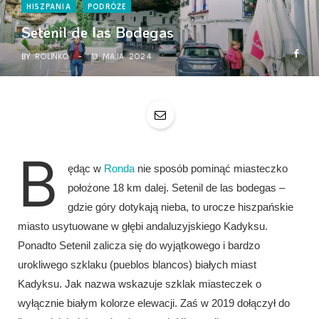
HISZPANIA
PODRÓŻE
Setenil de las Bodegas
BY
ROLINKO
13 MAJA 2024
B
ędąc w
Ronda
nie sposób pominąć miasteczko
położone 18 km dalej. Setenil de las bodegas –
gdzie góry dotykają nieba, to urocze hiszpańskie
miasto usytuowane w głębi andaluzyjskiego Kadyksu.
Ponadto Setenil zalicza się do wyjątkowego i bardzo
urokliwego szklaku (pueblos blancos) białych miast
Kadyksu. Jak nazwa wskazuje szklak miasteczek o
wyłącznie białym kolorze elewacji. Zaś w 2019 dołączył do