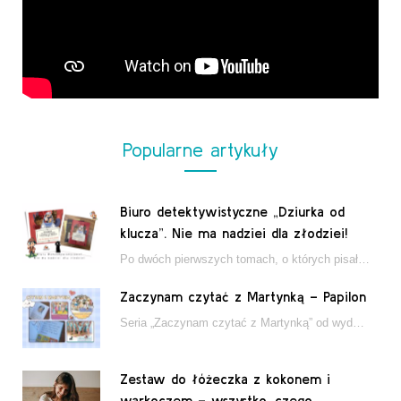
Popularne artykuły
Biuro detektywistyczne „Dziurka od
klucza”. Nie ma nadziei dla złodziei!
Po dwóch pierwszych tomach, o których pisałam tutaj, które wciągnęły nas w świat młodych detektywów…
Zaczynam czytać z Martynką – Papilon
Seria „Zaczynam czytać z Martynką” od wydawnictwa Papilon to estetycznie wydane książki wspierające dzieci w…
Zestaw do łóżeczka z kokonem i
warkoczem – wszystko, czego