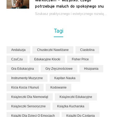
potrzebuje maluch do spokojnego snu
Szukasz praktycznego i estetycznego rozwiązania do łóżeczka niemowlęcia? Zestaw z kokonem i warkoczem zapewnia wygodę,…
Tagi
Andaluzja
Chusteczki Nawilżane
Ciastolina
CzuCzu
Edukacyjne Klocki
Fisher Price
Gra Edukacyjna
Gry Zręcznościowe
Hiszpania
Instrumenty Muzyczne
Kapitan Nauka
Kicia Kocia I Nunuś
Kodowanie
Książeczki Dla Niemowląt
Książeczki Edukacyjne
Książeczki Sensoryczne
Książka Kucharska
Książki Dla Dzieci O Emocjach
Książki Do Czytania