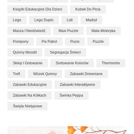
Książki Edukacyjne Dla Dzieci
Kubek Do Picia
Lego
Lego Duplo
Lidl
Madryt
Masza I Niedźwiedź
Maxi Puzzle
Mała Motoryka
Pompony
Psi Patrol
Pucio
Puzzle
Quinny Moodd
Segregacja Śmieci
Sklep I Gotowanie
Sortowanie Kolorów
Thermomix
Trefl
Wózek Quinny
Zabawki Drewniane
Zabawki Edukacyjne
Zabawki Interaktywne
Zabawki Na Kółkach
Świnka Peppa
Święta Nietypowe