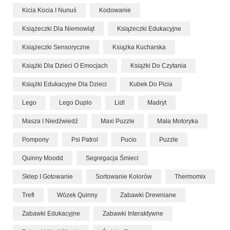
Kicia Kocia I Nunuś
Kodowanie
Książeczki Dla Niemowląt
Książeczki Edukacyjne
Książeczki Sensoryczne
Książka Kucharska
Książki Dla Dzieci O Emocjach
Książki Do Czytania
Książki Edukacyjne Dla Dzieci
Kubek Do Picia
Lego
Lego Duplo
Lidl
Madryt
Masza I Niedźwiedź
Maxi Puzzle
Mała Motoryka
Pompony
Psi Patrol
Pucio
Puzzle
Quinny Moodd
Segregacja Śmieci
Sklep I Gotowanie
Sortowanie Kolorów
Thermomix
Trefl
Wózek Quinny
Zabawki Drewniane
Zabawki Edukacyjne
Zabawki Interaktywne