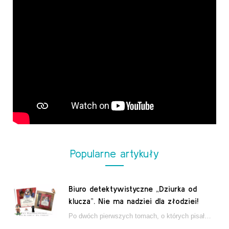
Popularne artykuły
Biuro detektywistyczne „Dziurka od
klucza”. Nie ma nadziei dla złodziei!
Po dwóch pierwszych tomach, o których pisałam tutaj, które wciągnęły nas w świat młodych detektywów…