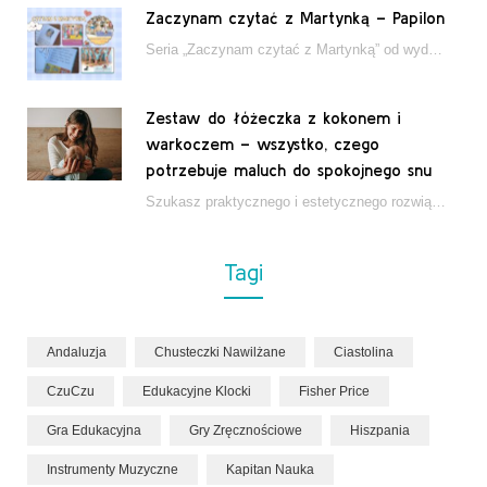
Zaczynam czytać z Martynką – Papilon
Seria „Zaczynam czytać z Martynką” od wydawnictwa Papilon to estetycznie wydane książki wspierające dzieci w…
Zestaw do łóżeczka z kokonem i
warkoczem – wszystko, czego
potrzebuje maluch do spokojnego snu
Szukasz praktycznego i estetycznego rozwiązania do łóżeczka niemowlęcia? Zestaw z kokonem i warkoczem zapewnia wygodę,…
Tagi
Andaluzja
Chusteczki Nawilżane
Ciastolina
CzuCzu
Edukacyjne Klocki
Fisher Price
Gra Edukacyjna
Gry Zręcznościowe
Hiszpania
Instrumenty Muzyczne
Kapitan Nauka