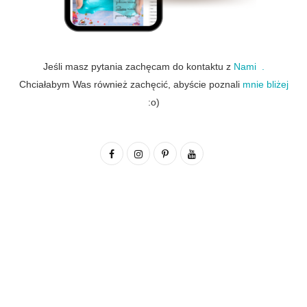
Jeśli masz pytania zachęcam do kontaktu z
Nami .
Chciałabym Was również zachęcić, abyście poznali
mnie bliżej
:o)
F
I
P
Y
a
n
i
o
c
s
n
u
e
t
t
T
b
a
e
u
o
g
r
b
o
r
e
e