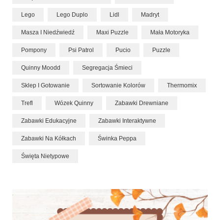
Lego
Lego Duplo
Lidl
Madryt
Masza I Niedźwiedź
Maxi Puzzle
Mała Motoryka
Pompony
Psi Patrol
Pucio
Puzzle
Quinny Moodd
Segregacja Śmieci
Sklep I Gotowanie
Sortowanie Kolorów
Thermomix
Trefl
Wózek Quinny
Zabawki Drewniane
Zabawki Edukacyjne
Zabawki Interaktywne
Zabawki Na Kółkach
Świnka Peppa
Święta Nietypowe