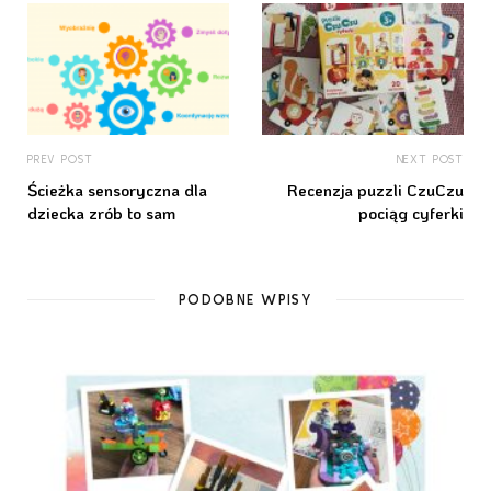
PREV POST
NEXT POST
Ścieżka sensoryczna dla
Recenzja puzzli CzuCzu
dziecka zrób to sam
pociąg cyferki
PODOBNE WPISY