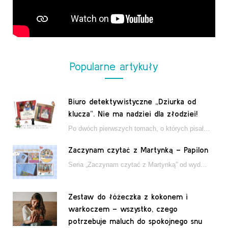
Popularne artykuły
Biuro detektywistyczne „Dziurka od
klucza”. Nie ma nadziei dla złodziei!
Po dwóch pierwszych tomach, o których pisałam tutaj, które wciągnęły nas w świat młodych detektywów…
Zaczynam czytać z Martynką – Papilon
Seria „Zaczynam czytać z Martynką” od wydawnictwa Papilon to estetycznie wydane książki wspierające dzieci w…
Zestaw do łóżeczka z kokonem i
warkoczem – wszystko, czego
potrzebuje maluch do spokojnego snu