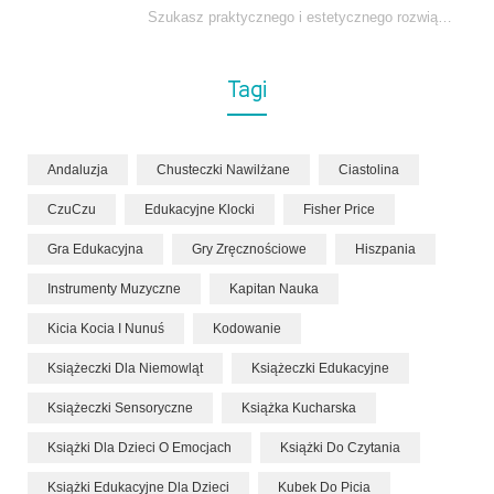
Szukasz praktycznego i estetycznego rozwiązania do łóżeczka niemowlęcia? Zestaw z kokonem i warkoczem zapewnia wygodę,…
Tagi
Andaluzja
Chusteczki Nawilżane
Ciastolina
CzuCzu
Edukacyjne Klocki
Fisher Price
Gra Edukacyjna
Gry Zręcznościowe
Hiszpania
Instrumenty Muzyczne
Kapitan Nauka
Kicia Kocia I Nunuś
Kodowanie
Książeczki Dla Niemowląt
Książeczki Edukacyjne
Książeczki Sensoryczne
Książka Kucharska
Książki Dla Dzieci O Emocjach
Książki Do Czytania
Książki Edukacyjne Dla Dzieci
Kubek Do Picia